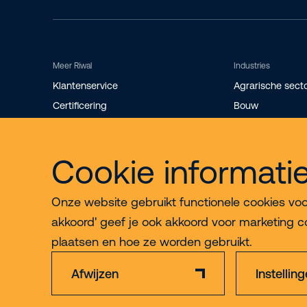
Meer Riwal
Industries
Klantenservice
Agrarische sect
Certificering
Bouw
Storingsdienst
Evenementen
Werken bij
Industrie
Cookie informati
Over Riwal
Installatietechni
Onze website gebruikt functionele cookies voor 
akkoord' geef je ook akkoord voor marketing c
plaatsen en hoe ze worden gebruikt.
Afwijzen
Instellin