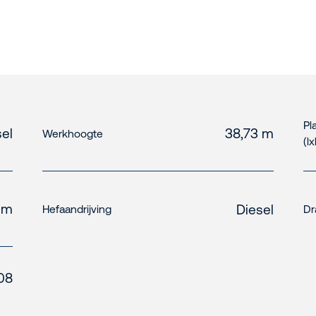
Pl
el
38,73 m
Werkhoogte
(l
 m
Diesel
Hefaandrijving
Dr
08