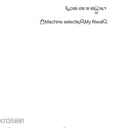
088-618 18 88
NL
Machine selectie
My Riwal
00135881