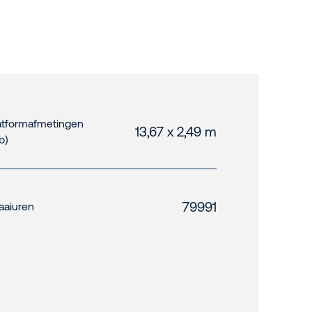
atformafmetingen
13,67 x 2,49 m
xb)
79991
aaiuren