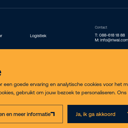
Contact
T: 088-618 18 88
or
Logistiek
M: info@riwal.co
e
ek
een goede ervaring en analytische cookies voor het meten
ookies, gebruikt om jouw bezoek te personaliseren. Ons 
gen en meer informatie
Ja, ik ga akkoord
Privacy & Cookie Policy
Disclaimer
Algemene voorwaarden