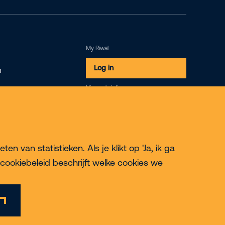
My Riwal
Log in
m
Nieuwsbrief
Inschrijven
 van statistieken. Als je klikt op 'Ja, ik ga
cookiebeleid beschrijft welke cookies we
© 2026 Riwal - All rights reserved