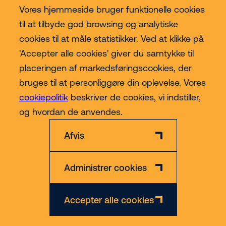
Vores hjemmeside bruger funktionelle cookies
til at tilbyde god browsing og analytiske
Lift kategorier
cookies til at måle statistikker. Ved at klikke på
'Accepter alle cookies' giver du samtykke til
Contact
placeringen af markedsføringscookies, der
bruges til at personliggøre din oplevelse. Vores
cookiepolitik
beskriver de cookies, vi indstiller,
Mere
og hvordan de anvendes.
Afvis
Administrer cookies
Privatlivs- og Cookiepolitik
Ansvarsfraskrivelse
CVR nr. 30609492
Accepter alle cookies
© 2026 Riwal - All rights reserved