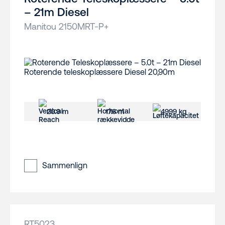
– 21m Diesel
Manitou 2150MRT-P+
20.9 m
17.6 m
4999 kg
Sammenlign
RT5023