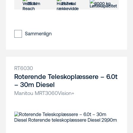
25.9 m
21.7 m
6000 kg
Sammenlign
RT6030
Roterende Teleskoplæssere – 6.0t
– 30m Diesel
Manitou MRT3060Vision+