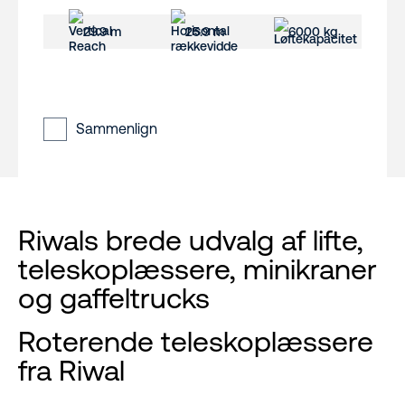
29.9 m
25.9 m
6000 kg
Sammenlign
Riwals brede udvalg af lifte,
teleskoplæssere, minikraner
og gaffeltrucks
Roterende teleskoplæssere
fra Riwal