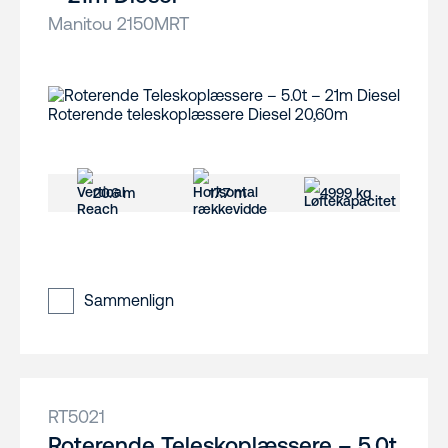
Manitou 2150MRT
20.6 m
17.7 m
4999 kg
Sammenlign
RT5021
Roterende Teleskoplæssere – 5.0t