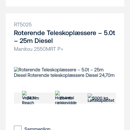
RT5025
Roterende Teleskoplæssere – 5.0t
– 25m Diesel
Manitou 2550MRT P+
24.7 m
21.4 m
5000 kg
Sammenlign