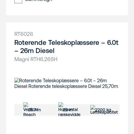
RT6026
Roterende Teleskoplæssere – 6.0t
– 26m Diesel
Magni RTH6.26SH
25.7 m
22 m
2200 kg