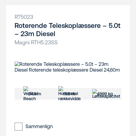
RT5023
Roterende Teleskoplæssere – 5.0t
– 23m Diesel
Magni RTH5.23SS
24.6 m
19.5 m
4999 kg
Sammenlign