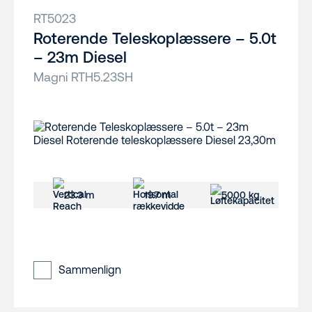
RT5023
Roterende Teleskoplæssere – 5.0t
– 23m Diesel
Magni RTH5.23SH
23.3 m
19.7 m
5000 kg
Sammenlign