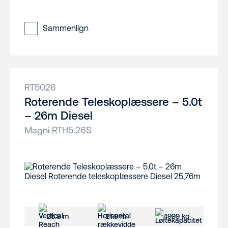
Sammenlign
RT5026
Roterende Teleskoplæssere – 5.0t
– 26m Diesel
Magni RTH5.26S
25.8 m
21.9 m
4999 kg