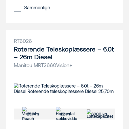
Sammenlign
RT6026
Roterende Teleskoplæssere – 6.0t
– 26m Diesel
Manitou MRT2660Vision+
25.7 m
22 m
6000 kg