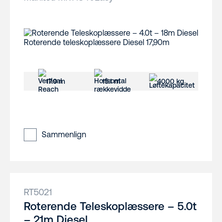
17.9 m
15.1 m
4000 kg
Sammenlign
RT5021
Roterende Teleskoplæssere – 5.0t
– 21m Diesel