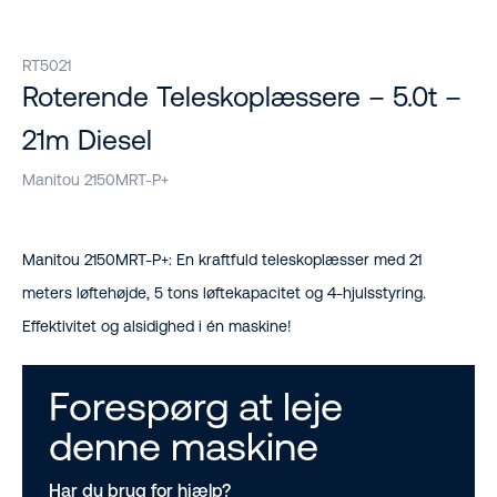
RT5021
Roterende Teleskoplæssere – 5.0t –
21m Diesel
Manitou 2150MRT-P+
Manitou 2150MRT-P+: En kraftfuld teleskoplæsser med 21
meters løftehøjde, 5 tons løftekapacitet og 4-hjulsstyring.
Effektivitet og alsidighed i én maskine!
Forespørg at leje
denne maskine
Har du brug for hjælp?