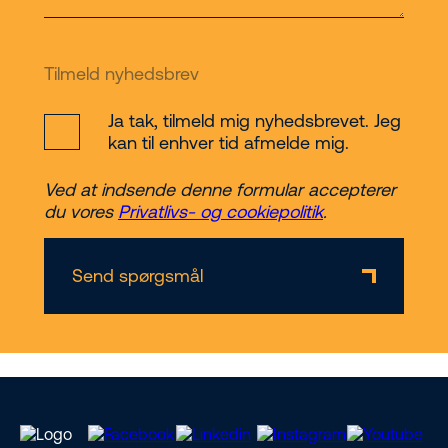
Tilmeld nyhedsbrev
Ja tak, tilmeld mig nyhedsbrevet. Jeg
kan til enhver tid afmelde mig.
Ved at indsende denne formular accepterer
du vores
Privatlivs- og cookiepolitik
.
Send spørgsmål