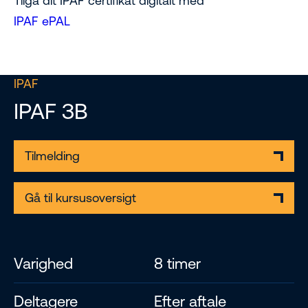
Tilgå dit IPAF certifikat digitalt med
IPAF ePAL
IPAF
IPAF 3B
Tilmelding
Gå til kursusoversigt
Varighed
8 timer
Deltagere
Efter aftale