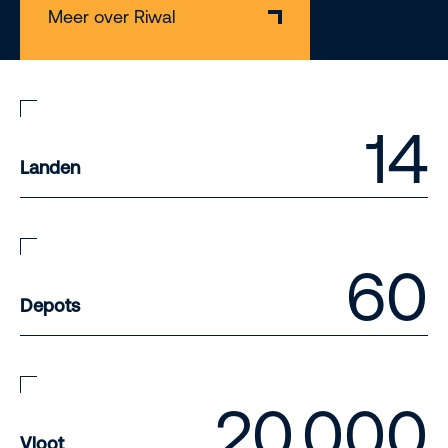
Meer over Riwal
14
Landen
60
Depots
20.000
Vloot