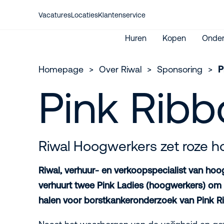
Vacatures
Locaties
Klantenservice
Huren
Kopen
Onder
Homepage
>
Over Riwal
>
Sponsoring
>
P
Pink Ribb
Hoogwerkers
My Riwal Parts webshop
Hoogwerkers
Verreikers
Registreren Riwal Parts
Verreikers & Heftrucks
Heftrucks
JLG
My Riwal klantportaal
Genie
Huurwijzer
Riwal Hoogwerkers zet roze ho
Skyjack
Internationale verhuur
Storingsdienst
Riwal, verhuur- en verkoopspecialist van hoo
verhuurt twee Pink Ladies (hoogwerkers) om 
halen voor borstkankeronderzoek van Pink R