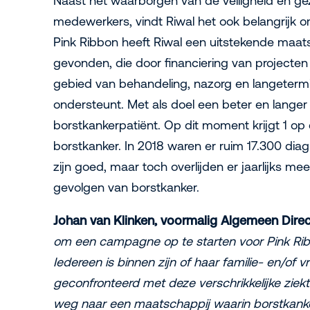
Naast het waarborgen van de veiligheid en g
medewerkers, vindt Riwal het ook belangrijk o
Pink Ribbon heeft Riwal een uitstekende maat
gevonden, die door financiering van projecte
gebied van behandeling, nazorg en langetermi
ondersteunt. Met als doel een beter en langer 
borstkankerpatiënt. Op dit moment krijgt 1 op
borstkanker. In 2018 waren er ruim 17.300 di
zijn goed, maar toch overlijden er jaarlijks 
gevolgen van borstkanker.
Johan van Klinken, voormalig Algemeen Direc
om een campagne op te starten voor Pink Ri
Iedereen is binnen zijn of haar familie- en/of 
geconfronteerd met deze verschrikkelijke ziekt
weg naar een maatschappij waarin borstkanke