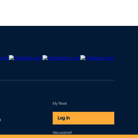
My Riwal
Log in
m
Nieuwsbrief