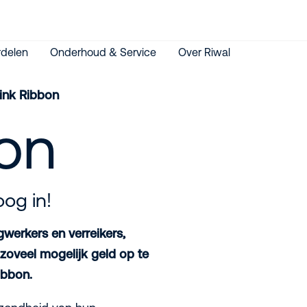
delen
Onderhoud & Service
Over Riwal
ink Ribbon
on
og in!
gwerkers en verreikers,
zoveel mogelijk geld op te
ibbon.