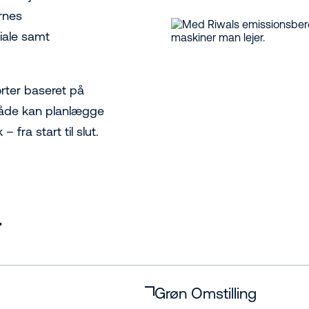
ernes
iale samt
ter baseret på
både kan planlægge
fra start til slut.
r
Grøn Omstilling