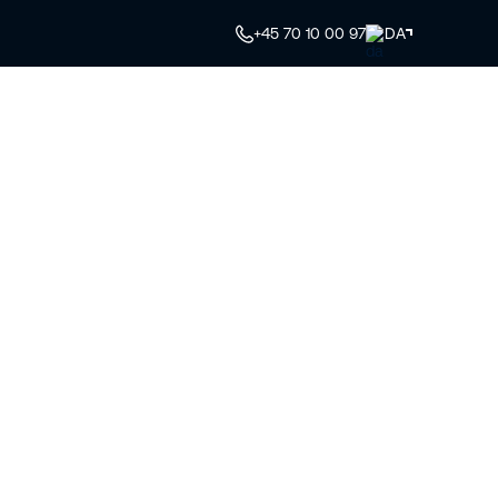
+45 70 10 00 97
DA
Kontakt
Kurv
My Riwal