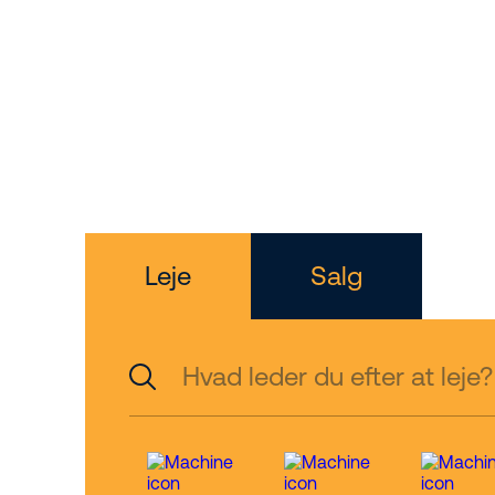
– sikkerh
kvalitet i
Leje
Salg