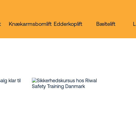
t
Knækarmsbomlift
Edderkoplift
Bæltelift
L