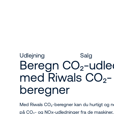
Udlejning
Salg
Beregn CO₂-udle
med Riwals CO₂-
beregner
Med Riwals CO₂-beregner kan du hurtigt og n
på CO₂- og NOx-udledninger fra de maskiner, 