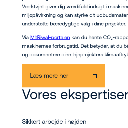
Værktøjet giver dig værdifuld indsigt i maskin
miljøpåvirkning og kan styrke dit udbudsmater
understøtte bæredygtige valg i dine projekter.
Via
MitRiwal-portalen
kan du hente CO₂-rappor
maskinernes forbrugstid. Det betyder, at du 
og dokumentere dine lejeprojekters klimaaftryk – 
Læs mere her
Vores ekspertise
Sikkert arbejde i højden