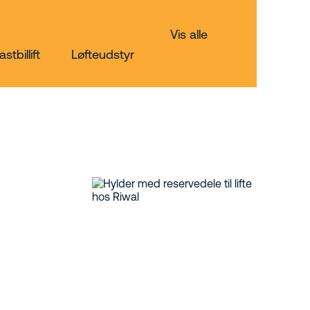
Vis alle
astbillift
Løfteudstyr