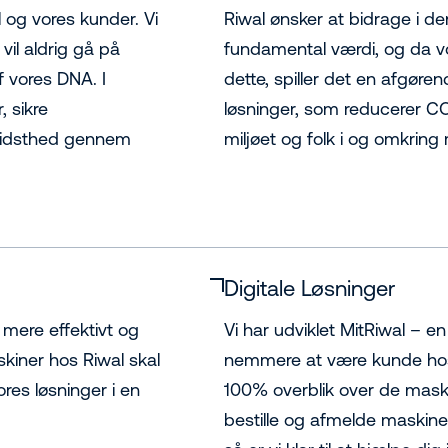
l og vores kunder. Vi
Riwal ønsker at bidrage i de
 vil aldrig gå på
fundamental værdi, og da vo
 vores DNA. I
dette, spiller det en afgørend
, sikre
løsninger, som reducerer CO
vidsthed gennem
miljøet og folk i og omkring 
Digitale Løsninger
 mere effektivt og
Vi har udviklet MitRiwal – 
kiner hos Riwal skal
nemmere at være kunde hos
res løsninger i en
100% overblik over de maski
bestille og afmelde maskiner