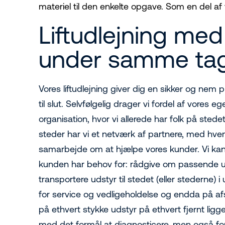
materiel til den enkelte opgave. Som en del af 
Liftudlejning med 
under samme ta
Vores liftudlejning giver dig en sikker og nem p
til slut. Selvfølgelig drager vi fordel af vores eg
organisation, hvor vi allerede har folk på sted
steder har vi et netværk af partnere, med hve
samarbejde om at hjælpe vores kunder. Vi kan
kunden har behov for: rådgive om passende u
transportere udstyr til stedet (eller stederne) i
for service og vedligeholdelse og endda på af
på ethvert stykke udstyr på ethvert fjernt lig
med det formål at diagnosticere, men også for 