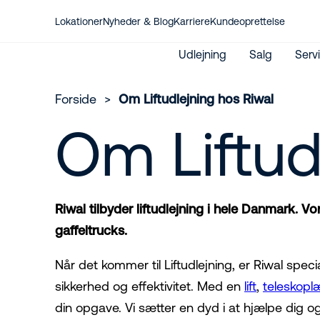
Lokationer
Nyheder & Blog
Karriere
Kundeoprettelse
Udlejning
Salg
Serv
Forside
>
Om Liftudlejning hos Riwal
Om Liftud
Service og eftersyn
Salg af maskiner
Vores ekspertiser
Liftkurser
Kontakt os
Lifte
Salg af H-seler
Grøn Omstilling
Alle sikkerhedskurser
Kontakt vores Account
Løfteudstyr
Salg af reservedele
Certificeringer
Kursuskatalog
Managers
MitRiwal kundeportal
Kontakt os
Kundeoprettelse
Liftudlejning hos Riwal
International udlejning
Riwal tilbyder liftudlejning i hele Danmark. V
Leje- og leveringsbetingelser
gaffeltrucks.
Når det kommer til Liftudlejning, er Riwal special
sikkerhed og effektivitet. Med en
lift
,
teleskopl
din opgave. Vi sætter en dyd i at hjælpe dig o