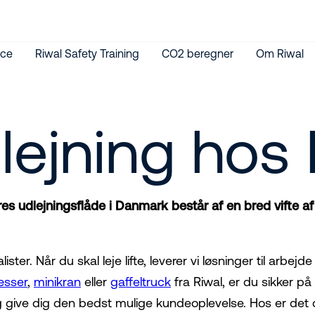
ice
Riwal Safety Training
CO2 beregner
Om Riwal
lejning hos 
ores udlejningsflåde i Danmark består af en bred vifte af
ister. Når du skal leje lifte, leverer vi løsninger til arbejd
æsser
,
minikran
eller
gaffeltruck
fra Riwal, er du sikker på h
g give dig den bedst mulige kundeoplevelse. Hos er det d