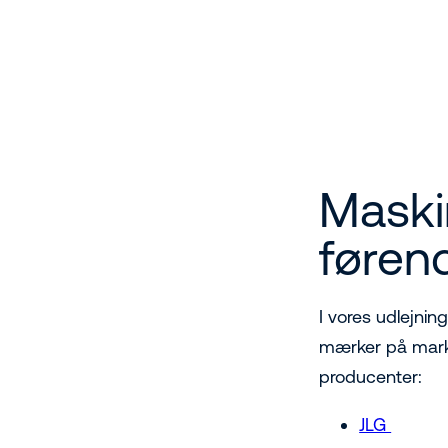
Maski
føren
I vores udlejnin
mærker på marked
producenter:
JLG