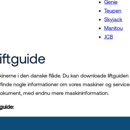
Genie
Teupen
Skyjack
Manitou
JCB
iftguide
skinerne i den danske flåde. Du kan downloade liftguiden t
 finde nogle informationer om vores maskiner og services
nsdokument, med endnu mere maskininformation.
tguide: