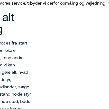
vores service, tilbyder vi derfor opmåling og vejledning i
alt
g
roces fra start
en lokale
et, men andre
m vi kan
 gøre alt, hvad
dstyr,
 udlandet, sørge
stand holde styr
gende sted, både
at sikre, at