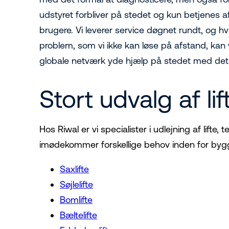
udstyret forbliver på stedet og kun betjenes a
brugere. Vi leverer service døgnet rundt, og hvi
problem, som vi ikke kan løse på afstand, kan
globale netværk yde hjælp på stedet med d
Stort udvalg af l
Hos Riwal er vi specialister i udlejning af lift
imødekommer forskellige behov inden for bygger
Saxlifte
Søjlelifte
Bomlifte
Bæltelifte