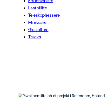
Edderkoplifte
Lastbillifte
Teleskoplæssere
Minikraner
Glasløftere
Trucks