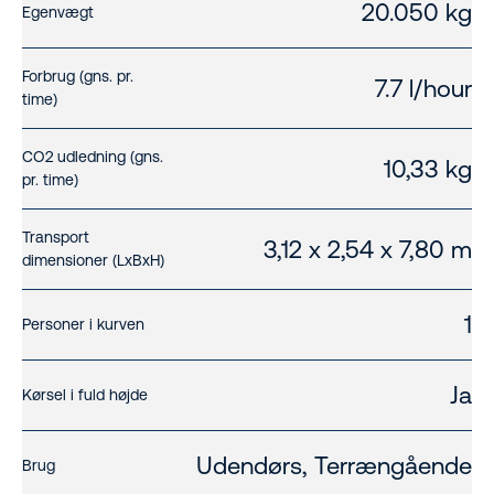
20.050 kg
Egenvægt
Forbrug (gns. pr.
7.7 l/hour
time)
CO2 udledning (gns.
10,33 kg
pr. time)
Transport
3,12 x 2,54 x 7,80 m
dimensioner (LxBxH)
1
Personer i kurven
Ja
Kørsel i fuld højde
Udendørs, Terrængående
Brug