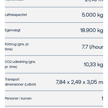
5.000 kg
Løftekapacitet
18.900 kg
Egenvægt
Forbrug (gns. pr.
7.7 l/hour
time)
CO2 udledning (gns.
10,33 kg
pr. time)
Transport
7,84 x 2,49 x 3,05 m
dimensioner (LxBxH)
1
Personer i kurven