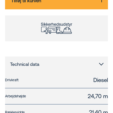
Tilføj til kurven
Sikkerhedsudstyr
Technical data
Diesel
Drivkraft
24,70 m
Arbejdshøjde
21,40 m
Rækkevidde