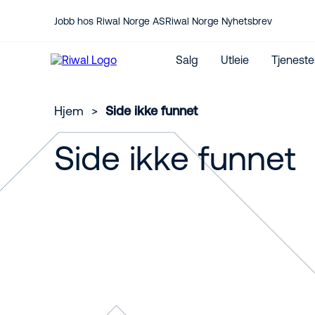
Jobb hos Riwal Norge AS
Riwal Norge Nyhetsbrev
Salg
Utleie
Tjeneste
Hjem
>
Side ikke funnet
Side ikke funnet
Kontakt oss her
Service
Jeg vil kjøpe lift
Medarbeidere
Reservedeler
Nye maskiner
CO₂-utslippskalkulator
Brukte maskiner
Internasjonal utleie
JLG Forhandler