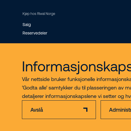
Kjøp hos Riwal Norge
Salg
Reservedeler
Informasjonskaps
Vår nettside bruker funksjonelle informasjonskap
'Godta alle' samtykker du til plasseringen av m
detaljerer informasjonskapslene vi setter og h
Avslå
Administ