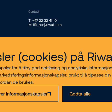
Contact
T: +47 22 32 41 10
M: lift_no@riwal.com
ler (cookies) på Riw
sler for å tilby god nettlesing og analytiske informasjon
arkedsføringsinformasjonskapsler, brukt til å tilpasse din
vordan de brukes.
rer informasjonskapsler
Godta alle
Ansvarsfraskrivelse
Personvern- og
Org nr 891
informasjonskapsler
223 862