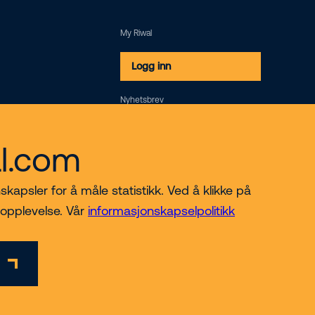
My Riwal
Logg inn
Nyhetsbrev
Meld deg på
al.com
skapsler for å måle statistikk. Ved å klikke på
 opplevelse. Vår
informasjonskapselpolitikk
© 2026 Riwal - All rights reserved