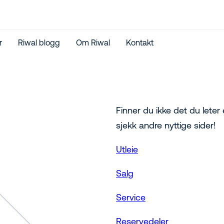
r
Riwal blogg
Om Riwal
Kontakt
Finner du ikke det du leter 
sjekk andre nyttige sider!
Utleie
Salg
Service
Reservedeler