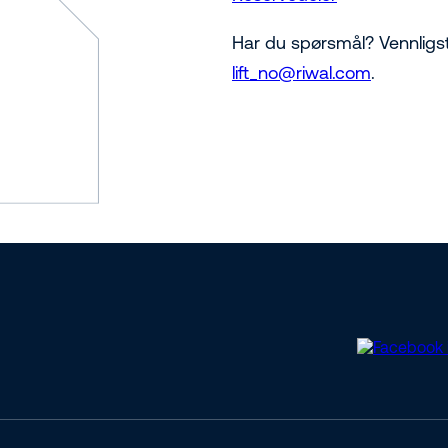
Har du spørsmål? Vennligst
lift_no@riwal.com
.