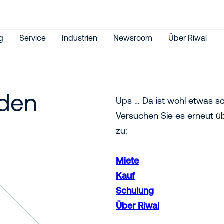
g
Service
Industrien
Newsroom
Über Riwal
nden
Ups … Da ist wohl etwas sc
Versuchen Sie es erneut ü
zu:
Miete
Kauf
Schulung
Über Riwal