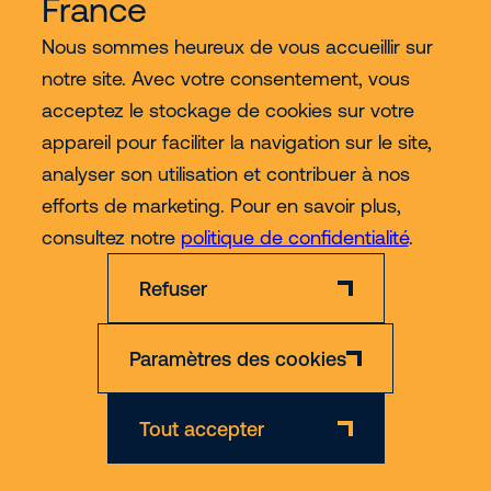
France
Nous découvrir
Nous sommes heureux de vous accueillir sur
notre site. Avec votre consentement, vous
acceptez le stockage de cookies sur votre
Contact
appareil pour faciliter la navigation sur le site,
analyser son utilisation et contribuer à nos
Plus
efforts de marketing. Pour en savoir plus,
consultez notre
politique de confidentialité
.
Refuser
Paramètres des cookies
Mentions
Politique de confidentialité et de
CGL
CGV
légales
cookies
Formation
Tout accepter
© 2026 Riwal - All rights reserved