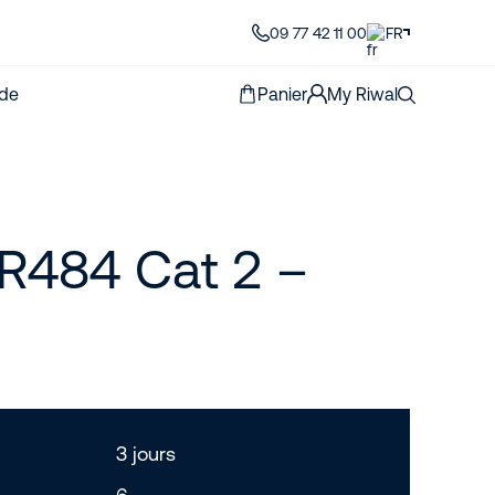
09 77 42 11 00
FR
de
Panier
My Riwal
R484 Cat 2 –
3 jours