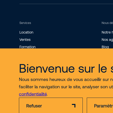
Services
Nous dé
Location
Notre h
Ventes
Nos a
Formation
Blog
Nous contacter
Carriè
Guide du matériel
Nos cer
Bienvenue sur le 
Nous sommes heureux de vous accueillir sur no
faciliter la navigation sur le site, analyser son
confidentialité
.
Refuser
Paramètr