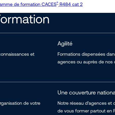
®
gramme de formation CACES
R484 cat 2
Formation
Agilité
connaissances et
Formations dispensées dans 
agences ou auprès de nos o
Une couverture nationa
ganisation de votre
Notre réseau d’agences et 
de vous former partout en 