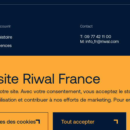
couvrir
Contact
T: 09 77 42 11 00
istoire
M: info_fr@riwal.com
gences
res
tifications
site Riwal France
tre site. Avec votre consentement, vous acceptez le st
 utilisation et contribuer à nos efforts de marketing. Pour 
es des cookies
Tout accepter
Mentions
Politique de confidentialité et
CGL
CGV