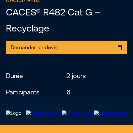
CACES® R482
CACES® R482 Cat G –
Recyclage
Demander un devis
Durée
2 jours
Participants
6