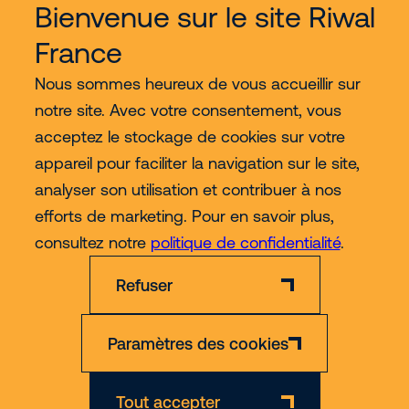
Bienvenue sur le site Riwal
Services
France
Nous découvrir
Nous sommes heureux de vous accueillir sur
notre site. Avec votre consentement, vous
acceptez le stockage de cookies sur votre
Contact
appareil pour faciliter la navigation sur le site,
analyser son utilisation et contribuer à nos
Plus
efforts de marketing. Pour en savoir plus,
consultez notre
politique de confidentialité
.
Refuser
Paramètres des cookies
Mentions
Politique de confidentialité et de
CGL
CGV
légales
cookies
Formation
Tout accepter
© 2026 Riwal - All rights reserved