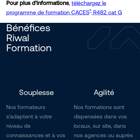
Pour plus d’informations
,
téléchargez le
®
programme de formation CACES
R482 cat G
Bénéfices
Riwal
Formation
Souplesse
Agilité
Nos formateurs
Nos formations sont
s’adaptent à votre
dispensées dans vos
niveau de
locaux, sur site, dans
connaissances et à vos
nos agences ou auprès