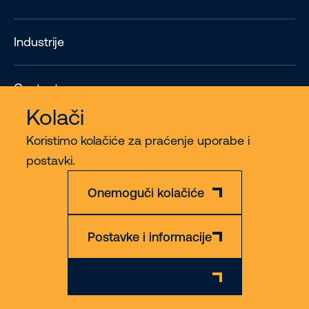
Industrije
Contact
Kolači
Više
Koristimo kolačiće za praćenje uporabe i
postavki.
Onemoguči kolačiće
Postavke i informacije
Odricanje od odgovornosti
Zasebnost & Kolači
© 2026 Riwal - All rights reserved