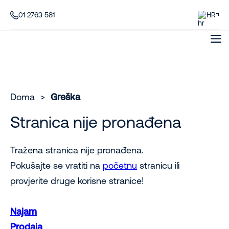
01 2763 581
HR
Doma
>
Greška
Stranica nije pronađena
Tražena stranica nije pronađena.
Pokušajte se vratiti na
početnu
stranicu ili
provjerite druge korisne stranice!
Najam
Prodaja