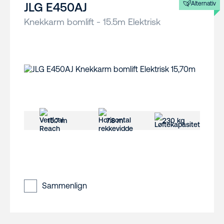
Alternativ
JLG E450AJ
Knekkarm bomlift - 15.5m Elektrisk
15.7 m
7.8 m
230 kg
Sammenlign