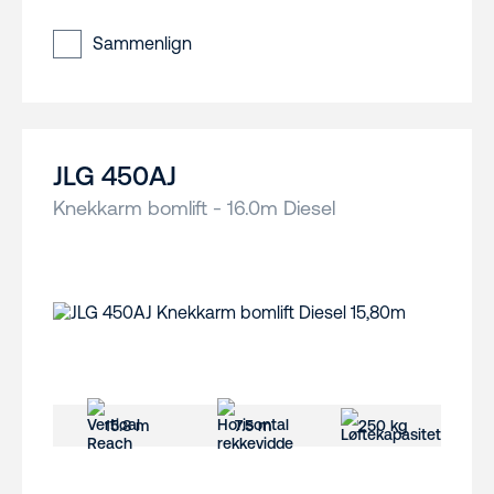
Sammenlign
JLG 450AJ
Knekkarm bomlift - 16.0m Diesel
15.8 m
7.5 m
250 kg