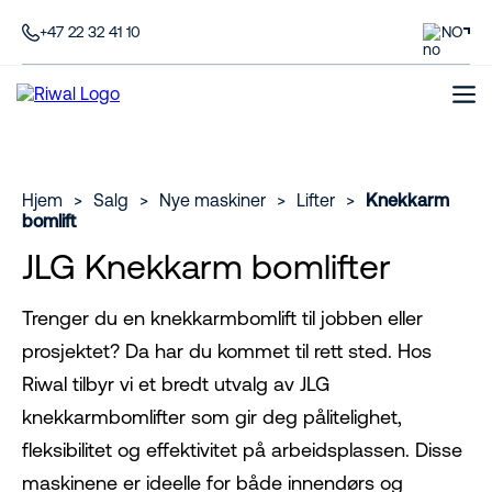
+47 22 32 41 10
NO
Hjem
>
Salg
>
Nye maskiner
>
Lifter
>
Knekkarm
bomlift
JLG Knekkarm bomlifter
Trenger du en knekkarmbomlift til jobben eller
prosjektet? Da har du kommet til rett sted. Hos
Riwal tilbyr vi et bredt utvalg av JLG
knekkarmbomlifter som gir deg pålitelighet,
fleksibilitet og effektivitet på arbeidsplassen. Disse
maskinene er ideelle for både innendørs og