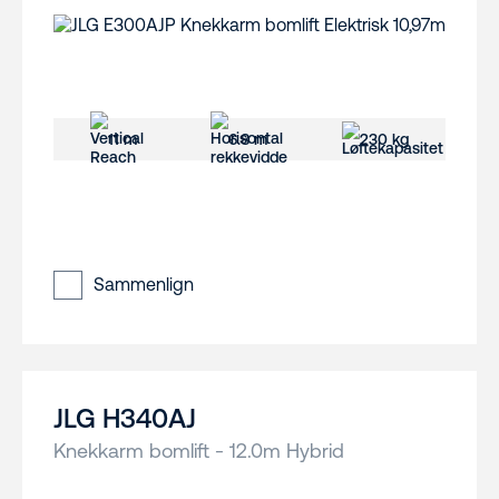
11 m
6.8 m
230 kg
Sammenlign
JLG H340AJ
Knekkarm bomlift - 12.0m Hybrid