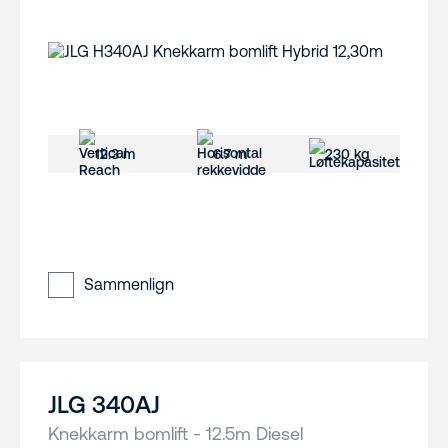
12.3 m
6.7 m
230 kg
Sammenlign
JLG 340AJ
Knekkarm bomlift - 12.5m Diesel