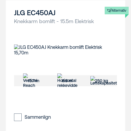
Alternativ
JLG EC450AJ
Knekkarm bomlift - 15.5m Elektrisk
15.7 m
8.8 m
250 kg
Sammenlign