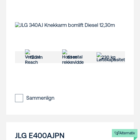
12.3 m
6.1 m
230 kg
Sammenlign
Alternativ
JLG E400AJPN