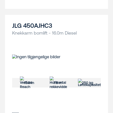
JLG 450AJHC3
Knekkarm bomlift - 16.0m Diesel
15.8 m
7.5 m
250 kg