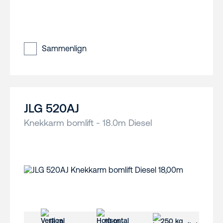
Sammenlign
JLG 520AJ
Knekkarm bomlift - 18.0m Diesel
18 m
10 m
250 kg