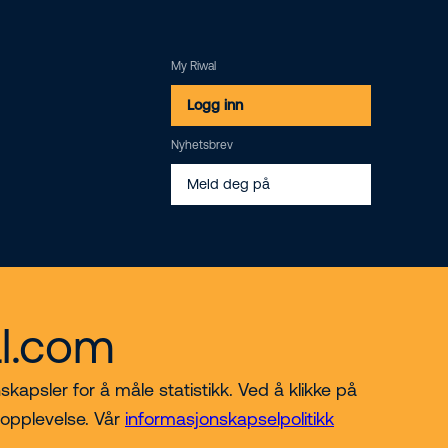
My Riwal
Logg inn
Nyhetsbrev
Meld deg på
al.com
skapsler for å måle statistikk. Ved å klikke på
© 2026 Riwal - All rights reserved
 opplevelse. Vår
informasjonskapselpolitikk