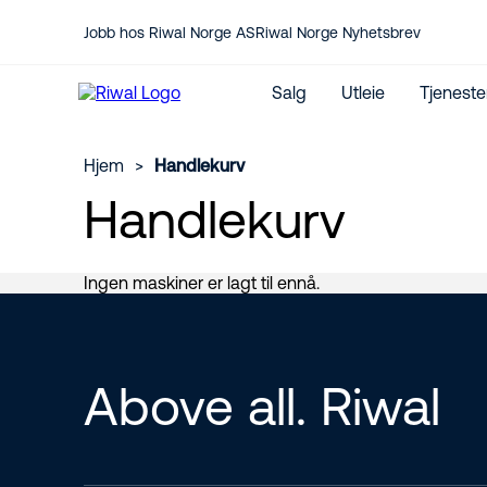
Jobb hos Riwal Norge AS
Riwal Norge Nyhetsbrev
Salg
Utleie
Tjeneste
Hjem
>
Handlekurv
Handlekurv
Kontakt oss her
Service
Jeg vil kjøpe lift
Medarbeidere
Reservedeler
Nye maskiner
CO₂-utslippskalkulator
Ingen maskiner er lagt til ennå.
Brukte maskiner
Internasjonal utleie
JLG Forhandler
Above all. Riwal