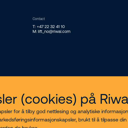
Contact
T: +47 22 32 41 10
M: lift_no@riwal.com
ler (cookies) på Riw
sler for å tilby god nettlesing og analytiske informasjon
Ansvarsfraskrivelse
Personvern- og
Org nr 891
informasjonskapsler
223 862
arkedsføringsinformasjonskapsler, brukt til å tilpasse din
vordan de brukes.