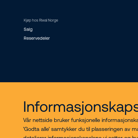
Kjøp hos Riwal Norge
Salg
Reservedeler
Informasjonskaps
Vår nettside bruker funksjonelle informasjonskap
'Godta alle' samtykker du til plasseringen av m
detaljerer informasjonskapslene vi setter og h