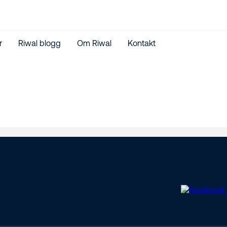
r
Riwal blogg
Om Riwal
Kontakt