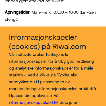
jobben gjort effektivt og sikkert.
Åpningstider
: Man-Fre kl. 07.00 – 16.00 (Lør-Søn
stengt)
Velkommen til Cramo Spesiallift, din lift spesialist!
Informasjonskapsler
(cookies) på Riwal.com
Vår nettside bruker funksjonelle
informasjonskapsler for å tilby god nettlesing
og analytiske informasjonskapsler for å måle
statistikk. Ved å klikke på 'Godta alle'
Kjøp hos Riwal Norge
samtykker du til plasseringen av
markedsføringsinformasjonskapsler, brukt til å
Contact
tilpasse din opplevelse. Vår
informasjonskapselpolitikk
detaljerer