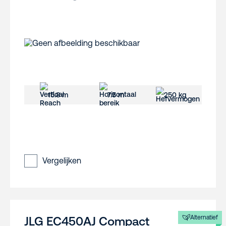
15.8 m
7.5 m
250 kg
Vergelijken
Alternatief
JLG EC450AJ Compact