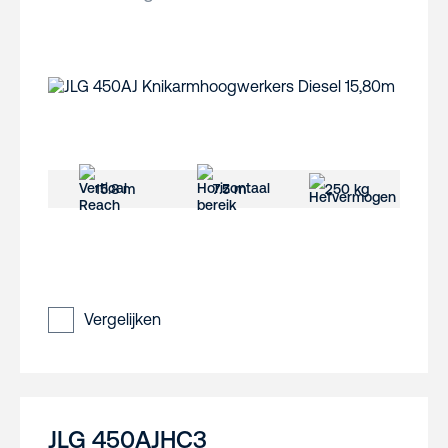
15.8 m
7.5 m
250 kg
Vergelijken
JLG 450AJHC3