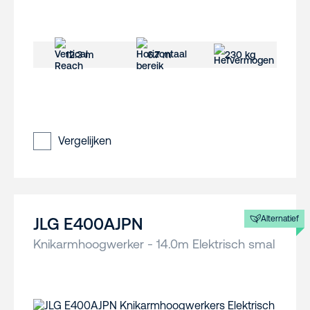
12.3 m
6.7 m
230 kg
Vergelijken
Alternatief
JLG E400AJPN
Knikarmhoogwerker - 14.0m Elektrisch smal