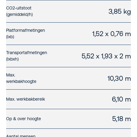
CO2-uitstoot
3,85 kg
(gemiddeld/h)
Platformafmetingen
1,52 x 0,76 m
(lxb)
Transportafmetingen
5,52 x 1,93 x 2 m
(lxbxh)
Max.
10,30 m
werkbakhoogte
6,10 m
Max. werkbakbereik
5,18 m
Op & over hoogte
Aantal mensen