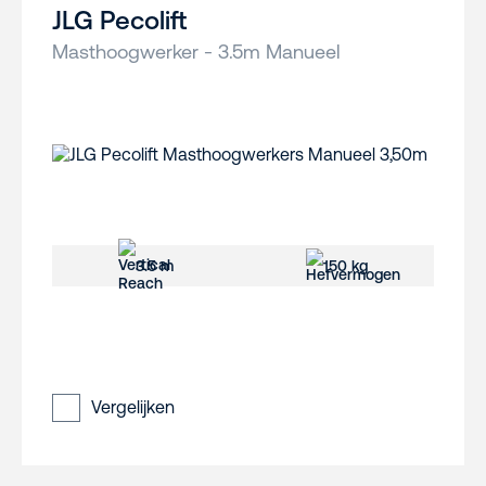
JLG Pecolift
Masthoogwerker - 3.5m Manueel
3.5 m
150 kg
Vergelijken