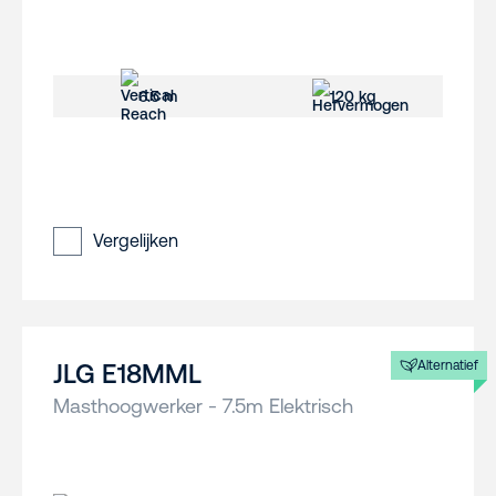
6.5 m
120 kg
Vergelijken
Alternatief
JLG E18MML
Masthoogwerker - 7.5m Elektrisch