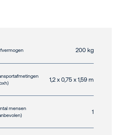
200 kg
fvermogen
ansportafmetingen
1,2 x 0,75 x 1,59 m
xbxh)
ntal mensen
1
anbevolen)