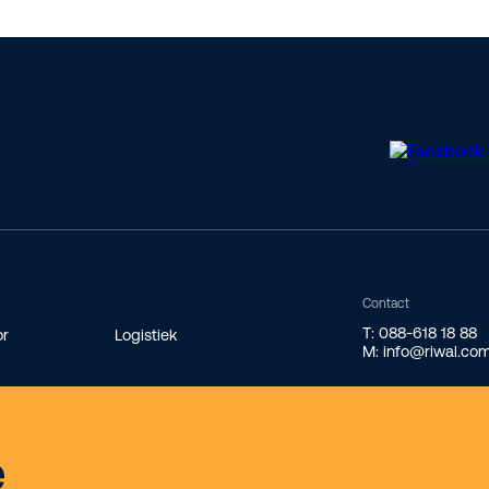
Contact
T: 088-618 18 88
or
Logistiek
M: info@riwal.co
e
ek