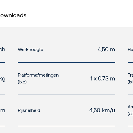
ownloads
sch
4,50 m
Werkhoogte
He
Platformafmetingen
Tr
kg
1 x 0,73 m
(lxb)
(l
Aa
 m
4,60 km/u
Rijsnelheid
(a