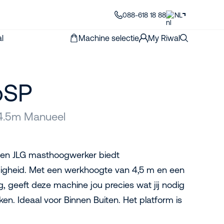
088-618 18 88
NL
l
Machine selectie
My Riwal
oSP
4.5m Manueel
ven JLG masthoogwerker biedt
digheid. Met een werkhoogte van 4,5 m en een
, geeft deze machine jou precies wat jij nodig
ken. Ideaal voor Binnen Buiten. Het platform is