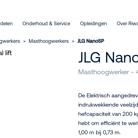
delen
Onderhoud & Service
Opleidingen
Over Riwa
gwerkers
>
Masthoogwerkers
>
JLG NanoSP
JLG Nan
Masthoogwerker - 
De Elektrisch aangedre
indrukwekkende veelzij
hefcapaciteit van 200 kg
hebt om efficiënt te wer
1,00 m bij 0,73 m.