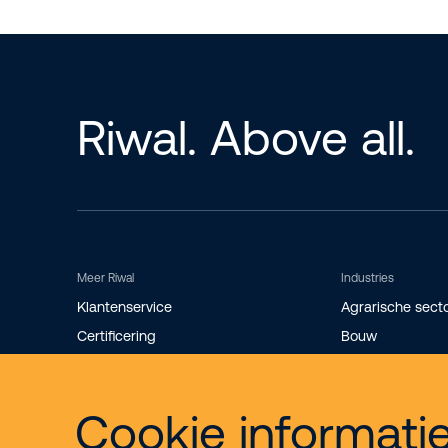
Riwal. Above all.
Meer Riwal
Industries
Klantenservice
Agrarische sect
Certificering
Bouw
Storingsdienst
Evenementen
Werken bij
Industrie
Cookie informati
Over Riwal
Installatietechni