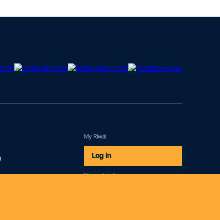
My Riwal
Log in
m
Nieuwsbrief
Inschrijven