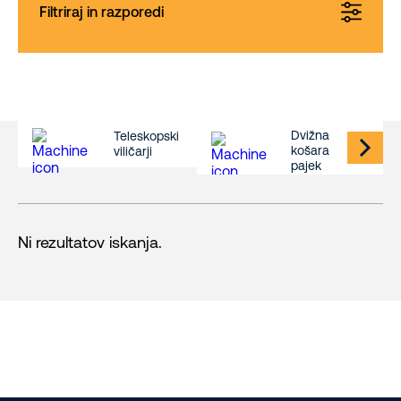
Filtriraj in razporedi
Dvižna
Teleskopski
košara
viličarji
pajek
Ni rezultatov iskanja.