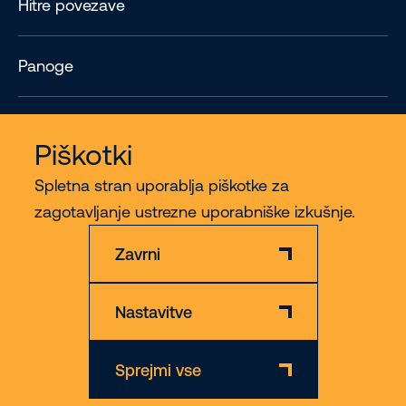
Hitre povezave
Panoge
Contact
Piškotki
Spletna stran uporablja piškotke za
Več
zagotavljanje ustrezne uporabniške izkušnje.
Zavrni
Nastavitve
Izključitev odgovornosti
Politika varstva in piškotkov
Sprejmi vse
© 2026 Riwal - All rights reserved