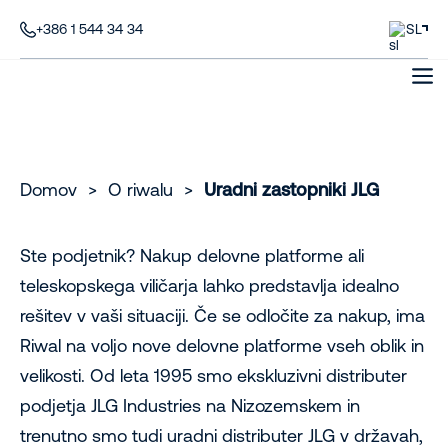
+386 1 544 34 34
SL
Domov
>
O riwalu
>
Uradni zastopniki JLG
Ste podjetnik? Nakup delovne platforme ali
teleskopskega viličarja lahko predstavlja idealno
rešitev v vaši situaciji. Če se odločite za nakup, ima
Riwal na voljo nove delovne platforme vseh oblik in
velikosti. Od leta 1995 smo ekskluzivni distributer
podjetja JLG Industries na Nizozemskem in
trenutno smo tudi uradni distributer JLG v državah,