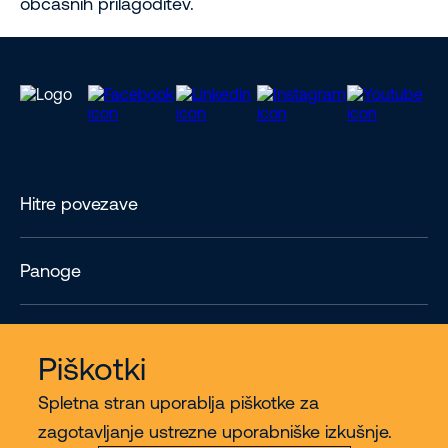
občasnih prilagoditev.
Hitre povezave
Panoge
Contact
Piškotki
Spletna stran uporablja piškotke za
Več
zagotavljanje ustrezne uporabniške izkušnje.