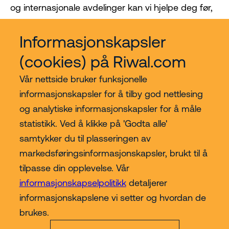
og internasjonale avdelinger kan vi hjelpe deg før,
under og etter kjøpet. Vi holder oss involvert!
Informasjonskapsler
(cookies) på Riwal.com
Vår nettside bruker funksjonelle
informasjonskapsler for å tilby god nettlesing
og analytiske informasjonskapsler for å måle
statistikk. Ved å klikke på 'Godta alle'
samtykker du til plasseringen av
Kjøp hos Riwal Norge
markedsføringsinformasjonskapsler, brukt til å
tilpasse din opplevelse. Vår
Contact
informasjonskapselpolitikk
detaljerer
informasjonskapslene vi setter og hvordan de
Mer
brukes.