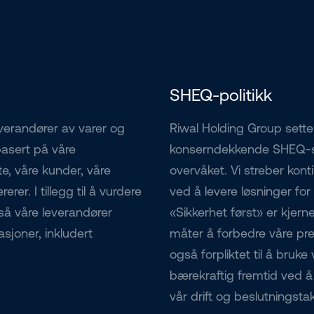
SHEQ-politikk
verandører av varer og
Riwal Holding Group setter
basert på våre
konserndekkende SHEQ-sty
te, våre kunder, våre
overvåket. Vi streber kon
rer. I tillegg til å vurdere
ved å levere løsninger for 
også våre leverandører
«Sikkerhet først» er kjerne
sjoner, inkludert
måter å forbedre våre pre
også forpliktet til å bruk
bærekraftig fremtid ved 
vår drift og beslutningsta