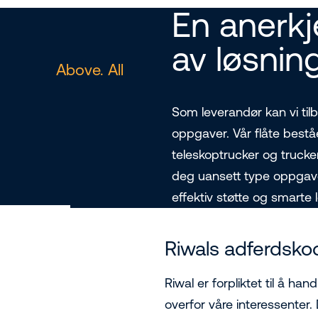
En anerkj
av løsnin
Above. All
Som leverandør kan vi tilby
oppgaver. Vår flåte beståe
teleskoptrucker og trucker 
deg uansett type oppgave.
effektiv støtte og smarte 
Riwals adferdsko
Riwal er forpliktet til å han
overfor våre interessenter.