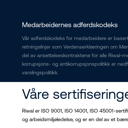
Medarbeidernes adferdskodeks
Vår adferdskodeks for medarbeidere er basert
retningslinjer som Verdenserklæringen om Men
del av ansettelseskontraktene for alle Riwal-m
korrupsjons- og antikorrupsjonspolitikk er ned
varslingspolitikk.
Våre sertifisering
Riwal er ISO 9001, ISO 14001, ISO 45001-sertifis
og arbeidsmiljøledelse, og er en del av et b