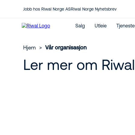
Jobb hos Riwal Norge AS
Riwal Norge Nyhetsbrev
Salg
Utleie
Tjeneste
Hjem
>
Vår organisasjon
Ler mer om Riwal
Kontakt oss her
Service
Jeg vil kjøpe lift
Medarbeidere
Reservedeler
Nye maskiner
CO₂-utslippskalkulator
Brukte maskiner
Internasjonal utleie
JLG Forhandler