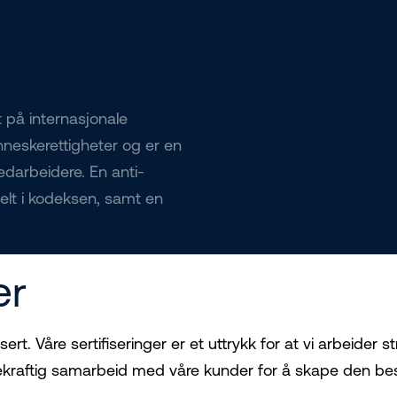
 på internasjonale
neskerettigheter og er en
edarbeidere. En anti-
felt i kodeksen, samt en
er
ert. Våre sertifiseringer er et uttrykk for at vi arbeider 
ærekraftig samarbeid med våre kunder for å skape den b