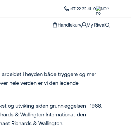
+47 22 32 41 10
NO
Handlekurv
My Riwal
øre arbeidet i høyden både tryggere og mer
over hele verden er vi den ledende
kst og utvikling siden grunnleggelsen i 1968.
hards & Wallington International, den
rmaet Richards & Wallington.