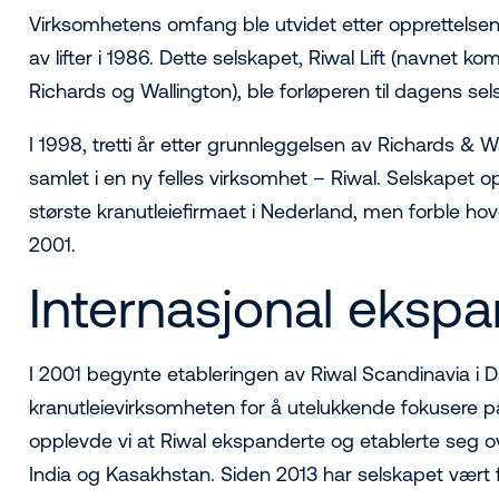
Virksomhetens omfang ble utvidet etter opprettelsen a
av lifter i 1986. Dette selskapet, Riwal Lift (navnet 
Richards og Wallington), ble forløperen til dagens sel
I 1998, tretti år etter grunnleggelsen av Richards & Wal
samlet i en ny felles virksomhet – Riwal. Selskapet o
største kranutleiefirmaet i Nederland, men forble hov
2001.
Internasjonal ekspa
I 2001 begynte etableringen av Riwal Scandinavia i D
kranutleievirksomheten for å utelukkende fokusere på 
opplevde vi at Riwal ekspanderte og etablerte seg ov
India og Kasakhstan. Siden 2013 har selskapet vært fu