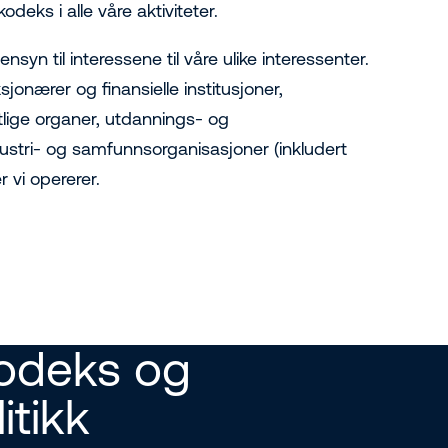
deks i alle våre aktiviteter.
syn til interessene til våre ulike interessenter.
sjonærer og finansielle institusjoner,
tlige organer, utdannings- og
dustri- og samfunnsorganisasjoner (inkludert
vi opererer.
odeks og
tikk