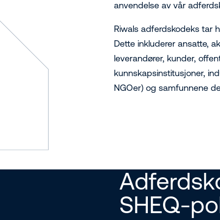
anvendelse av vår adferdsko
Riwals adferdskodeks tar hen
Dette inkluderer ansatte, ak
leverandører, kunder, offen
kunnskapsinstitusjoner, in
NGOer) og samfunnene der 
Adferdsk
SHEQ-poli