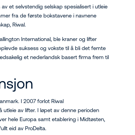
v et selvstendig selskap spesialisert i utleie
kommer fra de første bokstavene i navnene
skap, Riwal.
lington International, ble kraner og lifter
pplevde suksess og vokste til å bli det femte
edsakelig et nederlandsk basert firma frem til
nsjon
anmark. I 2007 forlot Riwal
utleie av lifter. I løpet av denne perioden
er hele Europa samt etablering i Midtøsten,
llt eid av ProDelta.