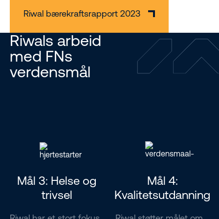
Riwal bærekraftsrapport 2023
Riwals arbeid
med FNs
verdensmål
Mål 3: Helse og
Mål 4:
trivsel
Kvalitetsutdanning
Riwal har et stort fokus
Riwal støtter målet om