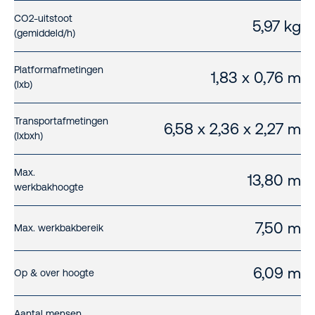
CO2-uitstoot
5,97 kg
(gemiddeld/h)
Platformafmetingen
1,83 x 0,76 m
(lxb)
Transportafmetingen
6,58 x 2,36 x 2,27 m
(lxbxh)
Max.
13,80 m
werkbakhoogte
7,50 m
Max. werkbakbereik
6,09 m
Op & over hoogte
Aantal mensen