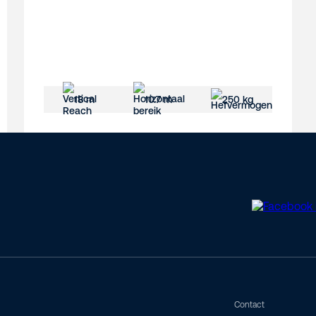
18 m
10.7 m
250 kg
Contact