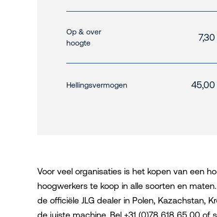
Op & over
7,30
hoogte
45,00
Hellingsvermogen
Voor veel organisaties is het kopen van een ho
hoogwerkers te koop in alle soorten en maten.
de officiële JLG dealer in Polen, Kazachstan, K
de juiste machine. Bel +31 (0)78 618 65 00 of