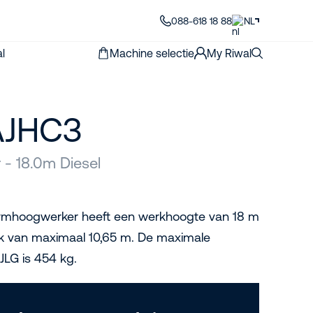
088-618 18 88
NL
l
Machine selectie
My Riwal
AJHC3
- 18.0m Diesel
rmhoogwerker heeft een werkhoogte van 18 m
ik van maximaal 10,65 m. De maximale
JLG is 454 kg.