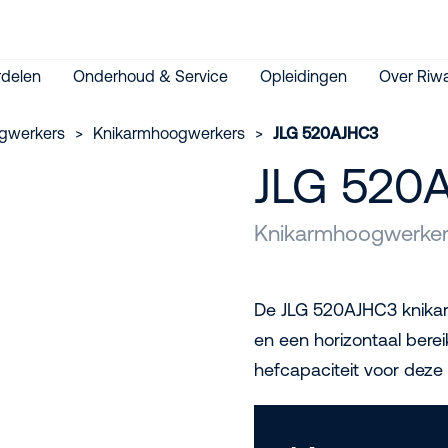
delen
Onderhoud & Service
Opleidingen
Over Riwa
gwerkers
>
Knikarmhoogwerkers
>
JLG 520AJHC3
JLG 520
Knikarmhoogwerker 
De JLG 520AJHC3 knika
en een horizontaal bere
hefcapaciteit voor deze 