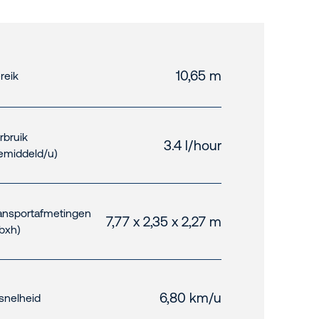
10,65 m
reik
rbruik
3.4 l/hour
emiddeld/u)
ansportafmetingen
7,77 x 2,35 x 2,27 m
xbxh)
6,80 km/u
jsnelheid