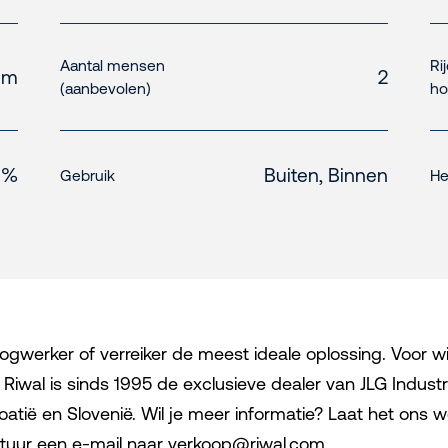
Aantal mensen
Ri
 m
2
(aanbevolen)
ho
 %
Buiten, Binnen
Gebruik
He
ogwerker of verreiker de meest ideale oplossing. Voor wi
 Riwal is sinds 1995 de exclusieve dealer van JLG Indust
roatië en Slovenië. Wil je meer informatie? Laat het ons w
 stuur een e-mail naar verkoop@riwal.com.