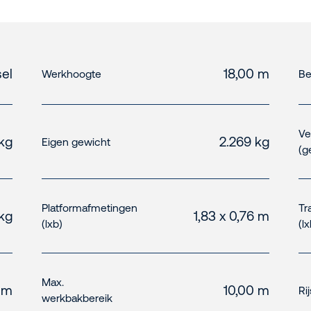
el
18,00 m
Werkhoogte
Be
Ve
kg
2.269 kg
Eigen gewicht
(g
Platformafmetingen
Tr
kg
1,83 x 0,76 m
(lxb)
(l
Max.
 m
10,00 m
Ri
werkbakbereik