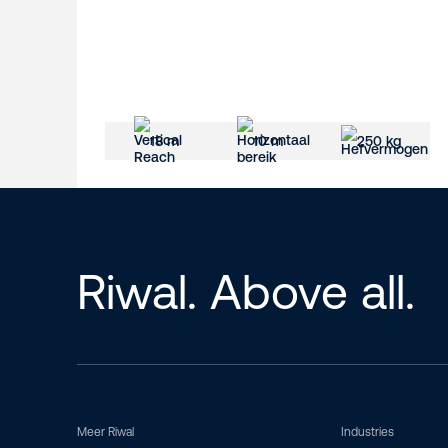
18 m
10 m
250 kg
Riwal. Above all.
Meer Riwal
Industries