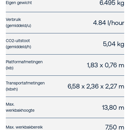
6.495 kg
Eigen gewicht
Verbruik
4.84 l/hour
(gemiddeld/u)
CO2-uitstoot
5,04 kg
(gemiddeld/h)
Platformafmetingen
1,83 x 0,76 m
(lxb)
Transportafmetingen
6,58 x 2,36 x 2,27 m
(lxbxh)
Max.
13,80 m
werkbakhoogte
7,50 m
Max. werkbakbereik