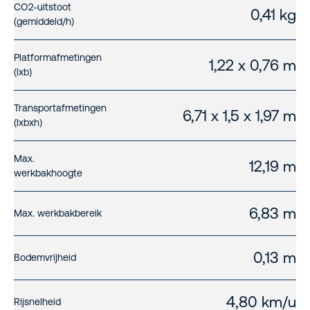
CO2-uitstoot
0,41 kg
(gemiddeld/h)
Platformafmetingen
1,22 x 0,76 m
(lxb)
Transportafmetingen
6,71 x 1,5 x 1,97 m
(lxbxh)
Max.
12,19 m
werkbakhoogte
6,83 m
Max. werkbakbereik
0,13 m
Bodemvrijheid
4,80 km/u
Rijsnelheid