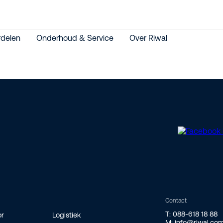
delen
Onderhoud & Service
Over Riwal
Contact
T: 088-618 18 88
or
Logistiek
M: info@riwal.co