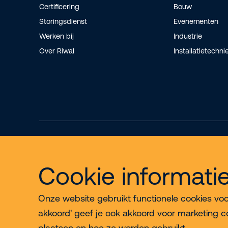
Certificering
Bouw
Storingsdienst
Evenementen
Werken bij
Industrie
Over Riwal
Installatietechni
Cookie informati
Onze website gebruikt functionele cookies voor 
akkoord' geef je ook akkoord voor marketing c
plaatsen en hoe ze worden gebruikt.