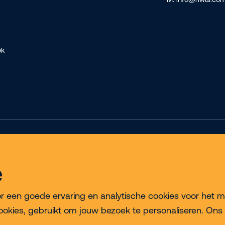
ek
Privacy & Cookie Policy
Disclaimer
Algemene voorwaarden
e
een goede ervaring en analytische cookies voor het meten
ookies, gebruikt om jouw bezoek te personaliseren. Ons 