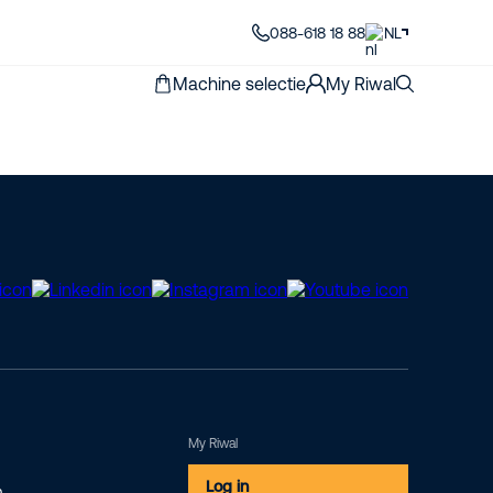
088-618 18 88
NL
Machine selectie
My Riwal
My Riwal
Log in
m