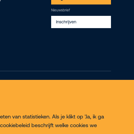
Nieuwsbrief
Inschrijven
© 2026 Riwal - All rights reserved
 van statistieken. Als je klikt op 'Ja, ik ga
cookiebeleid beschrijft welke cookies we