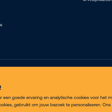
ek
Privacy & Cookie Policy
Disclaimer
Algemene voorwaarden
e
een goede ervaring en analytische cookies voor het meten
ookies, gebruikt om jouw bezoek te personaliseren. Ons 