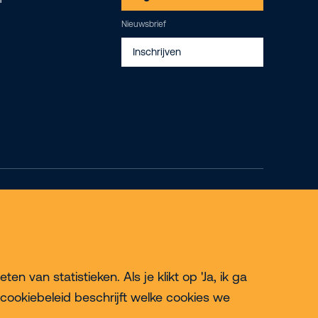
Nieuwsbrief
Inschrijven
© 2026 Riwal - All rights reserved
 van statistieken. Als je klikt op 'Ja, ik ga
cookiebeleid beschrijft welke cookies we