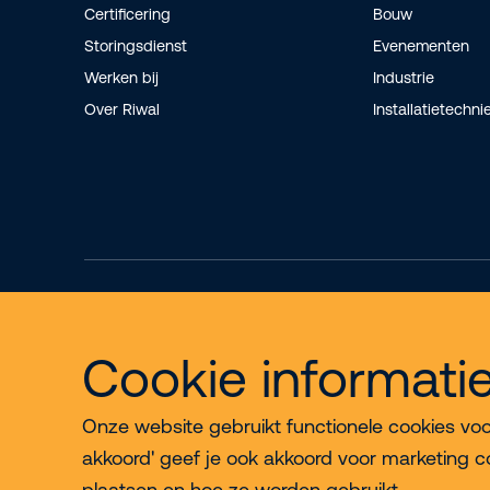
Certificering
Bouw
Storingsdienst
Evenementen
Werken bij
Industrie
Over Riwal
Installatietechni
Cookie informati
Onze website gebruikt functionele cookies voor 
akkoord' geef je ook akkoord voor marketing c
plaatsen en hoe ze worden gebruikt.