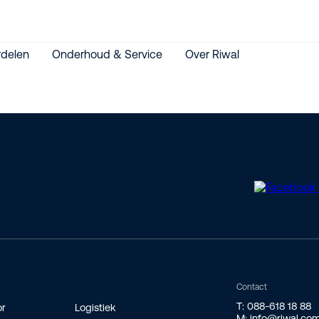
delen
Onderhoud & Service
Over Riwal
Contact
T: 088-618 18 88
or
Logistiek
M: info@riwal.co