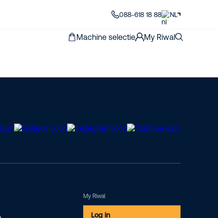
088-618 18 88
NL
Machine selectie
My Riwal
My Riwal
Log in
m