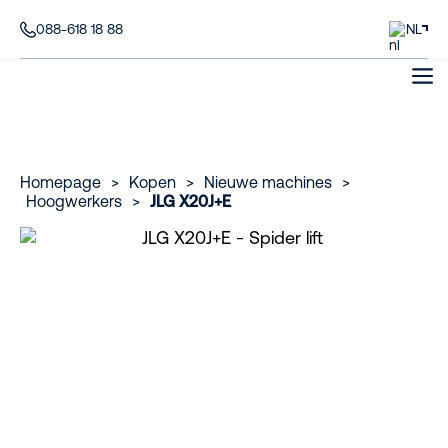
088-618 18 88
NL
Homepage
>
Kopen
>
Nieuwe machines
>
Hoogwerkers
>
JLG X20J+E