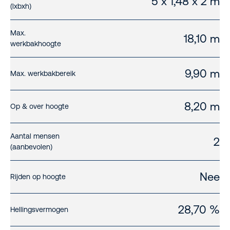
5 x 1,48 x 2 m
(lxbxh)
Max.
18,10 m
werkbakhoogte
9,90 m
Max. werkbakbereik
8,20 m
Op & over hoogte
Aantal mensen
2
(aanbevolen)
Nee
Rijden op hoogte
28,70 %
Hellingsvermogen