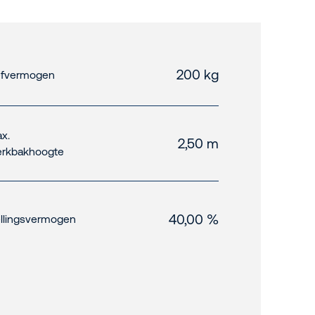
200 kg
fvermogen
x.
2,50 m
rkbakhoogte
40,00 %
llingsvermogen