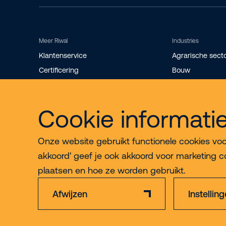
Meer Riwal
Industries
Klantenservice
Agrarische sect
Certificering
Bouw
Storingsdienst
Evenementen
Werken bij
Industrie
Cookie informati
Over Riwal
Installatietechni
Onze website gebruikt functionele cookies voor 
akkoord' geef je ook akkoord voor marketing c
plaatsen en hoe ze worden gebruikt.
Afwijzen
Instellin