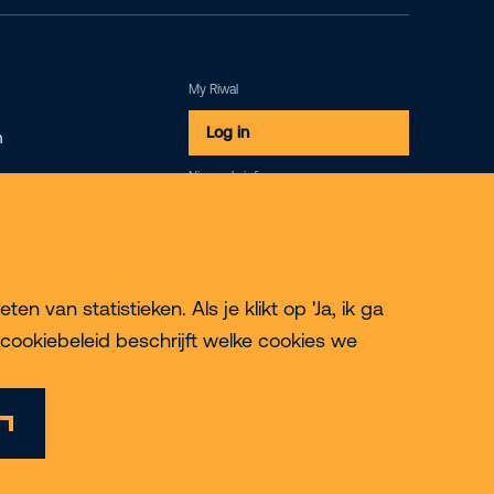
My Riwal
Log in
m
Nieuwsbrief
Inschrijven
 van statistieken. Als je klikt op 'Ja, ik ga
cookiebeleid beschrijft welke cookies we
© 2026 Riwal - All rights reserved