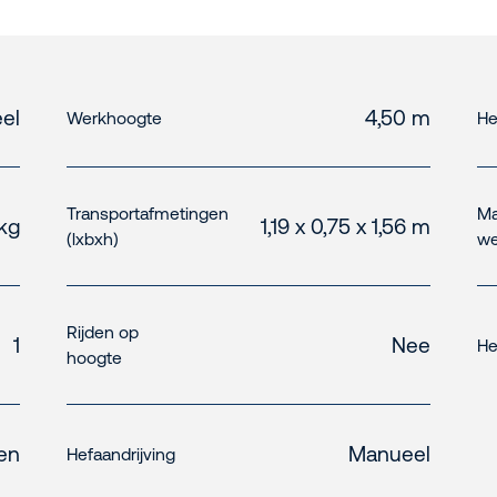
el
4,50 m
Werkhoogte
He
Transportafmetingen
Ma
kg
1,19 x 0,75 x 1,56 m
(lxbxh)
we
Rijden op
1
Nee
He
hoogte
en
Manueel
Hefaandrijving