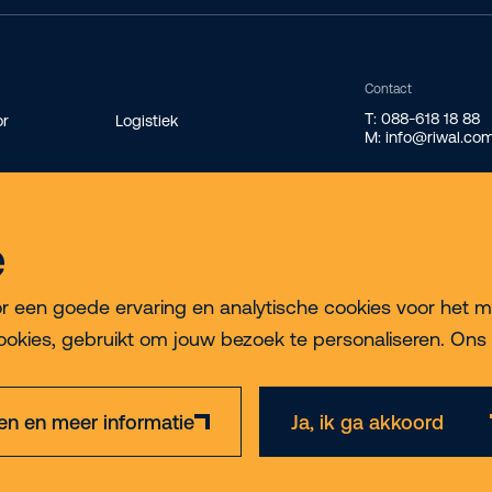
Contact
T: 088-618 18 88
or
Logistiek
M: info@riwal.co
e
ek
een goede ervaring en analytische cookies voor het meten
ookies, gebruikt om jouw bezoek te personaliseren. Ons 
gen en meer informatie
Ja, ik ga akkoord
Privacy & Cookie Policy
Disclaimer
Algemene voorwaarden