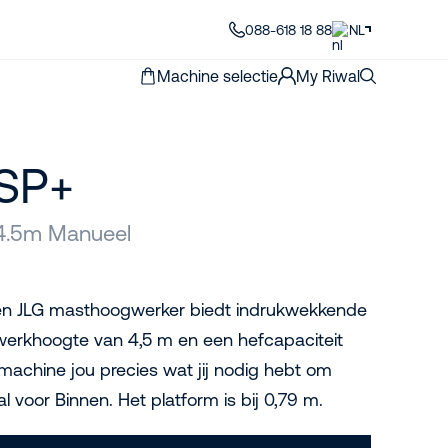
088-618 18 88
NL
Machine selectie
My Riwal
 SP+
4.5m Manueel
n JLG masthoogwerker biedt indrukwekkende
 werkhoogte van 4,5 m en een hefcapaciteit
machine jou precies wat jij nodig hebt om
al voor Binnen. Het platform is bij 0,79 m.