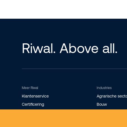
Riwal. Above all.
Meer Riwal
Industries
Klantenservice
Agrarische sect
Certificering
Bouw
Storingsdienst
Evenementen
Werken bij
Industrie