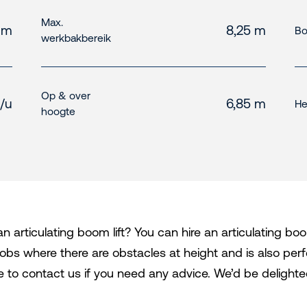
Max.
 m
8,25 m
Bo
werkbakbereik
Op & over
/u
6,85 m
He
hoogte
articulating boom lift? You can hire an articulating boom 
 jobs where there are obstacles at height and is also perf
e to contact us if you need any advice. We’d be delighte