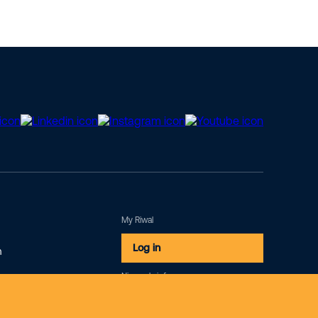
My Riwal
Log in
m
Nieuwsbrief
Inschrijven