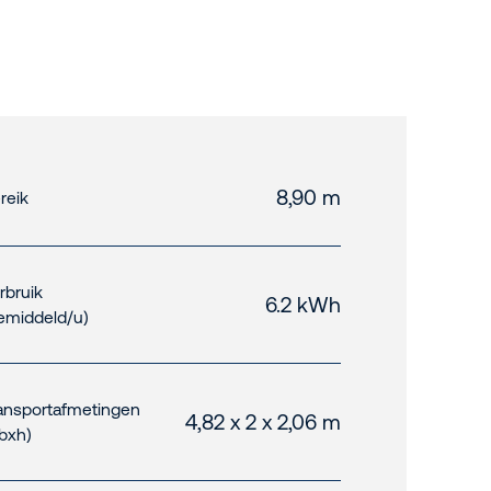
8,90 m
reik
rbruik
6.2 kWh
emiddeld/u)
ansportafmetingen
4,82 x 2 x 2,06 m
xbxh)