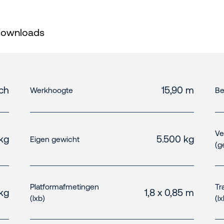
ownloads
sch
15,90 m
Werkhoogte
Be
Ve
kg
5.500 kg
Eigen gewicht
(g
Platformafmetingen
Tr
kg
1,8 x 0,85 m
(lxb)
(l