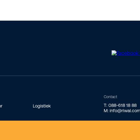
Contact
T: 088-618 18 88
or
Logistiek
M: info@riwal.co