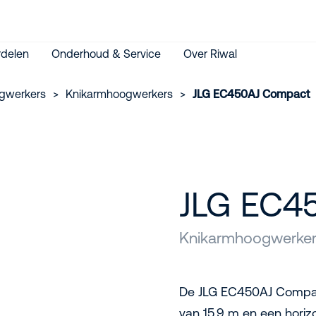
delen
Onderhoud & Service
Over Riwal
gwerkers
>
Knikarmhoogwerkers
>
JLG EC450AJ Compact
JLG EC4
Knikarmhoogwerker 
De JLG EC450AJ Compac
van 15,9 m en een horiz