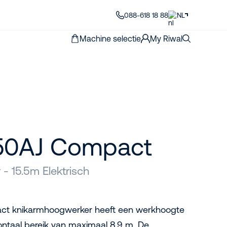
088-618 18 88
NL
Machine selectie
My Riwal
50AJ Compact
- 15.5m Elektrisch
t knikarmhoogwerker heeft een werkhoogte
ontaal bereik van maximaal 8,9 m. De