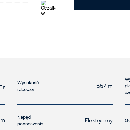
Wy
Wysokość
zny
6,57 m
pl
robocza
sz
Napęd
 m
Elektryczny
Go
podnoszenia