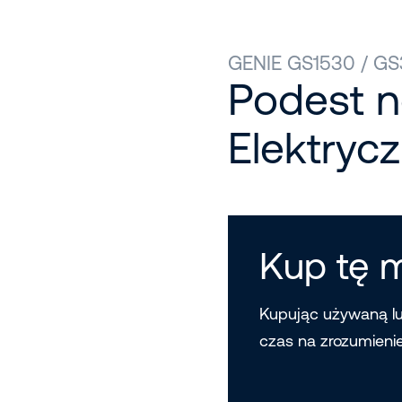
GENIE GS1530 / G
Podest 
Elektrycz
Kup tę 
Kupując używaną l
czas na zrozumieni