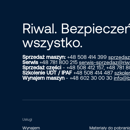
Riwal. Bezpiecz
wszystko.
Sprzedaż maszyn:
+48 508 414 399
sprzedaz
Serwis
+48 781 800 215
serwis-sprzedaz@riw
Sprzedaż części
- +48 508 412 157, +48 781 
Szkolenie UDT / IPAF
+48 508 414 487
szkole
Wynajem maszyn
- +48 602 30 00 30
info@b
Usługi
Wynajem
Materiały do pobrani