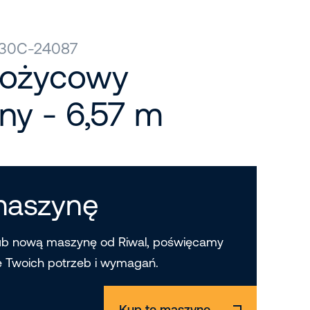
S30C-24087
nożycowy
ny - 6,57 m
maszynę
ub nową maszynę od Riwal, poświęcamy
e Twoich potrzeb i wymagań.
Kup tę maszynę