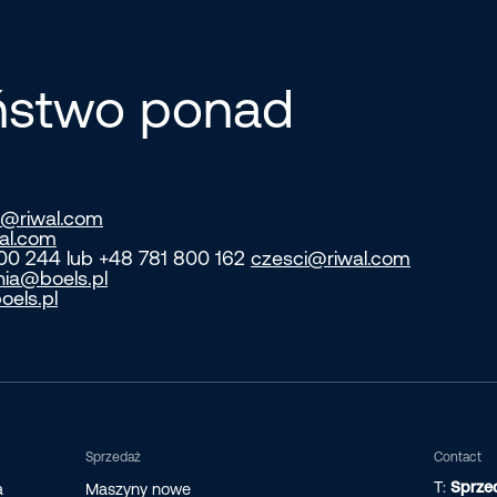
eństwo ponad
@riwal.com
al.com
800 244 lub +48 781 800 162
czesci@riwal.com
nia@boels.pl
oels.pl
Sprzedaż
Contact
T:
Sprze
a
Maszyny nowe