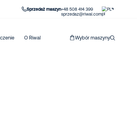
Sprzedaż maszyn
+48 508 414 399
PL
sprzedaz@riwal.com
czenie
O Riwal
Wybór maszyny