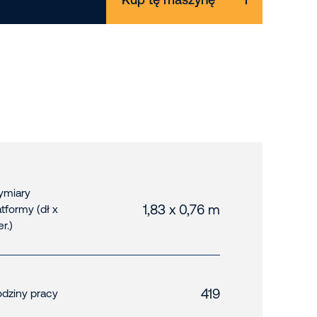
miary
1,83 x 0,76 m
atformy (dł x
er.)
419
dziny pracy