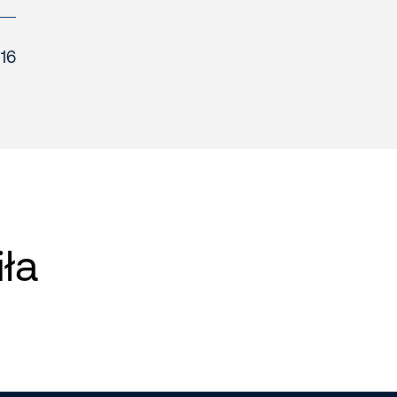
16
iła