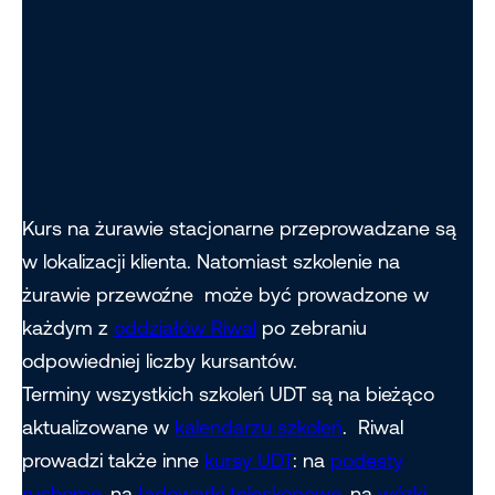
Kurs na żurawie stacjonarne przeprowadzane są
w lokalizacji klienta. Natomiast szkolenie na
żurawie przewoźne może być prowadzone w
każdym z
oddziałów Riwal
po zebraniu
odpowiedniej liczby kursantów.
Terminy wszystkich szkoleń UDT są na bieżąco
aktualizowane w
kalendarzu szkoleń
. Riwal
prowadzi także inne
kursy UD
T
: na
podesty
ruchome
, na
ładowarki teleskopowe
, na
wózki