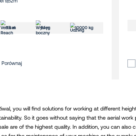
9.5 m
5.1 m
10000 kg
Porównaj
iwal, you will find solutions for working at different hei
ainability. So it goes without saying that the aerial work 
sale are of the highest quality. In addition, you can also
l as for the maintenance of your machine or the supply o