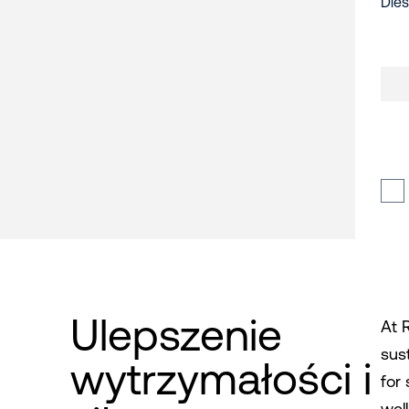
Ulepszenie
At R
sust
wytrzymałości i
for 
wel