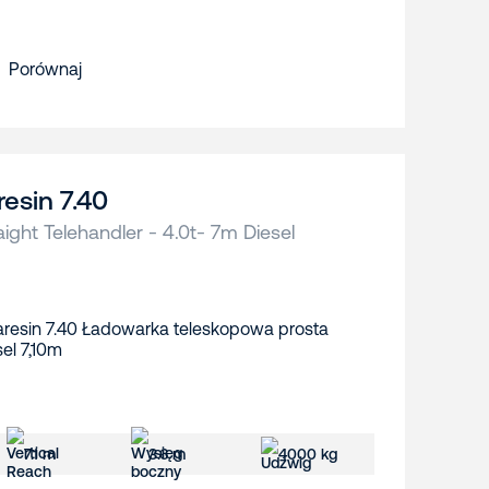
Porównaj
resin 7.40
aight Telehandler - 4.0t- 7m Diesel
7.1 m
3.6 m
4000 kg