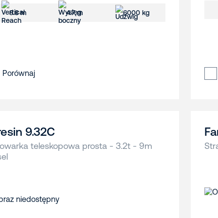
8.8 m
4.7 m
6000 kg
Porównaj
resin 9.32C
Fa
owarka teleskopowa prosta - 3.2t - 9m
Str
sel