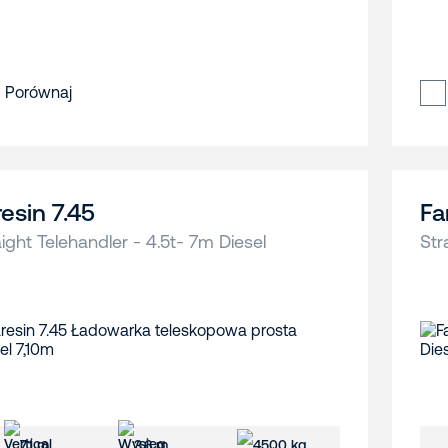
Porównaj
resin 7.45
Fa
aight Telehandler - 4.5t- 7m Diesel
Str
7.1 m
3.6 m
4500 kg