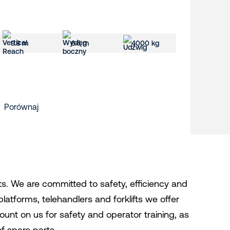
9.8 m
6.5 m
4000 kg
Porównaj
ghts. We are committed to safety, efficiency and
platforms, telehandlers and forklifts we offer
 count on us for safety and operator training, as
f spare parts.