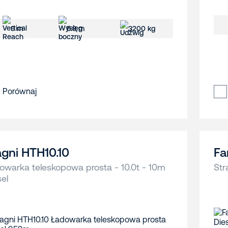
9 m
5.9 m
3200 kg
Porównaj
gni HTH10.10
Fa
owarka teleskopowa prosta - 10.0t - 10m
Str
sel