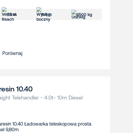
9.5 m
5.4 m
6500 kg
Porównaj
resin 10.40
aight Telehandler - 4.0t- 10m Diesel