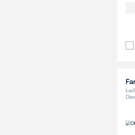
Fa
Ład
Die