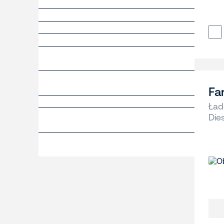
Fa
Ład
Die