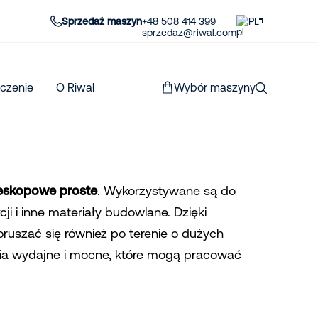
Sprzedaż maszyn
+48 508 414 399
PL
sprzedaz@riwal.com
czenie
O Riwal
Wybór maszyny
leskopowe proste
. Wykorzystywane są do
ji i inne materiały budowlane. Dzięki
oruszać się również po terenie o dużych
nia wydajne i mocne, które mogą pracować