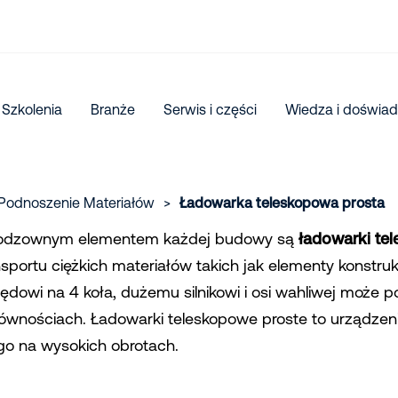
Szkolenia
Branże
Serwis i części
Wiedza i doświad
Podnoszenie Materiałów
>
Ładowarka teleskopowa prosta
odzownym elementem każdej budowy są
ładowarki te
nsportu ciężkich materiałów takich jak elementy konstrukc
ędowi na 4 koła, dużemu silnikowi i osi wahliwej może p
równościach. Ładowarki teleskopowe proste to urządze
go na wysokich obrotach.