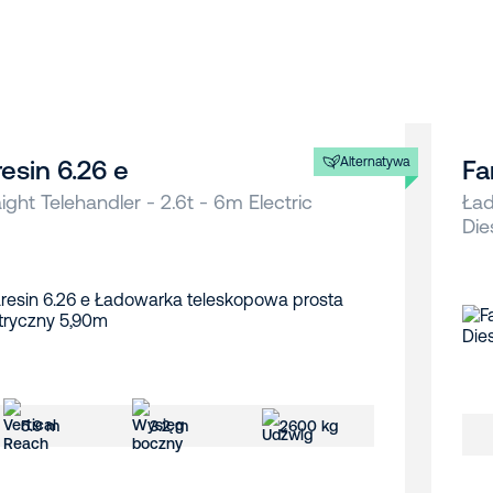
Alternatywa
resin 6.26 e
Fa
aight Telehandler - 2.6t - 6m Electric
Ład
Die
5.9 m
3.2 m
2600 kg