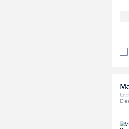
Ma
Ład
Die