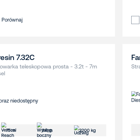
Porównaj
resin 7.32C
Fa
owarka teleskopowa prosta - 3.2t - 7m
Str
sel
7.1 m
3.6 m
3200 kg