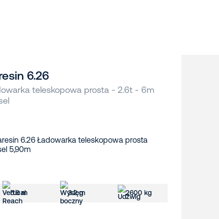
resin 6.26
owarka teleskopowa prosta - 2.6t - 6m
sel
5.9 m
3.2 m
2600 kg