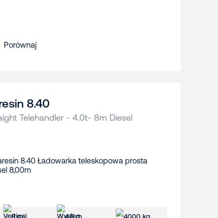
Porównaj
resin 8.40
aight Telehandler - 4.0t- 8m Diesel
8 m
4.5 m
4000 kg