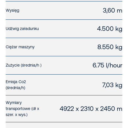
3,60 m
Wysięg
4.500 kg
Udźwig załadunku
8.550 kg
Ciężar maszyny
6.75 l/hour
Zużycie (średnia/h )
Emisja Co2
7,03 kg
(średnia/h)
Wymiary
4922 x 2310 x 2450 m
transportowe (dł x
szer. x wys.)