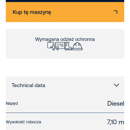
Kup tę maszynę
Wymagana odzież ochronna
Technical data
Diesel
Napęd
7,10 m
Wysokość robocza