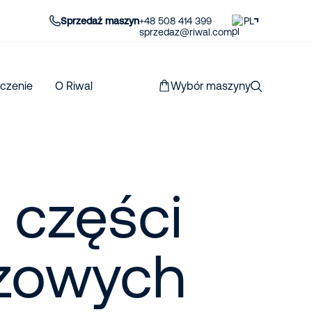
Sprzedaż maszyn
+48 508 414 399
PL
sprzedaz@riwal.com
czenie
O Riwal
Wybór maszyny
 części
zowych