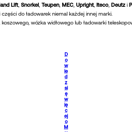
land Lift
,
Snorkel
,
Teupen
,
MEC
,
Upright
,
Iteco
,
Deutz
i
P
zęści do ładowarek niemal każdej innej marki.
 koszowego, wózka widłowego lub ładowarki teleskopowe
D
o
w
ie
d
z
si
ę
w
ię
c
ej
o
M