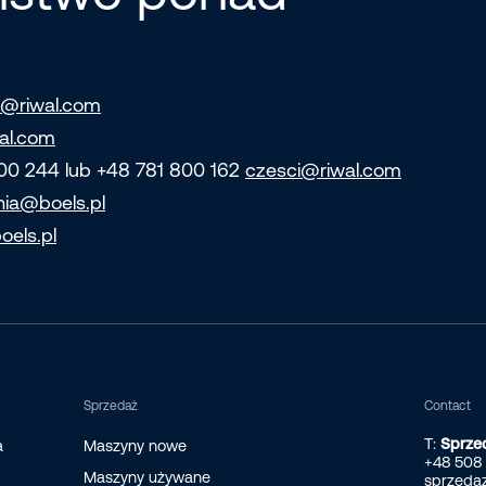
@riwal.com
al.com
800 244 lub +48 781 800 162
czesci@riwal.com
nia@boels.pl
oels.pl
Sprzedaż
Contact
T:
Sprze
a
Maszyny nowe
+48 508
Maszyny używane
sprzeda