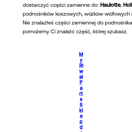
dostarczyć części zamienne do:
Haulotte
,
Hol
podnośników koszowych, wózków widłowych i c
Nie znalazłeś części zamiennej do podnośnika
pomożemy Ci znaleźć część, której szukasz.
M
y
Ri
w
al
P
a
rt
s
S
kl
e
p
d