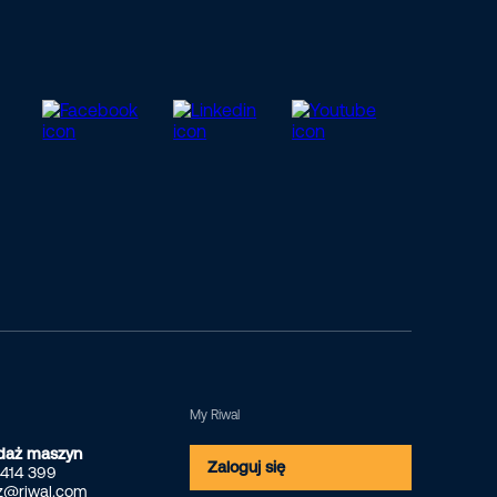
My Riwal
daż maszyn
Zaloguj się
 414 399
z@riwal.com