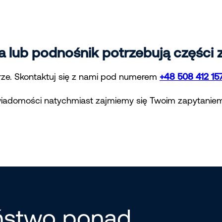
 lub podnośnik potrzebują części
e. Skontaktuj się z nami pod numerem
+48 508 412 15
wiadomości natychmiast zajmiemy się Twoim zapytanie
eństwo ponad