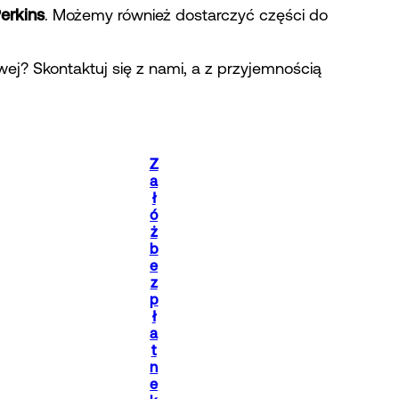
erkins
. Możemy również dostarczyć części do
j? Skontaktuj się z nami, a z przyjemnością
Z
a
ł
ó
ż
b
e
z
p
ł
a
t
n
e