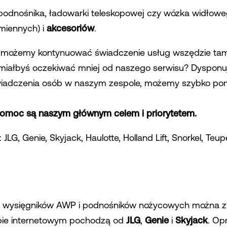
 podnośnika, ładowarki teleskopowej czy wózka widłow
miennych) i
akcesoriów
.
 możemy kontynuować świadczenie usług wszędzie tam, 
go miałbyś oczekiwać mniej od naszego serwisu? Dysp
iadczenia osób w naszym zespole, możemy szybko pomó
pomoc są naszym głównym celem i priorytetem.
G, Genie, Skyjack, Haulotte, Holland Lift, Snorkel, Teupe
 wysięgników AWP i podnośników nożycowych można zna
pie internetowym pochodzą od
JLG
,
Genie
i
Skyjack
. Op