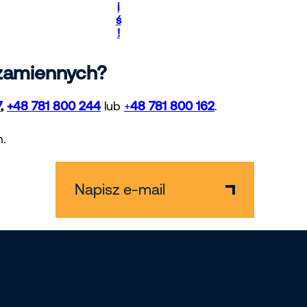
i
ś
!
 zamiennych?
7
,
+48 781 800 244
lub
+
48 781 800 162
.
m.
Napisz e-mail