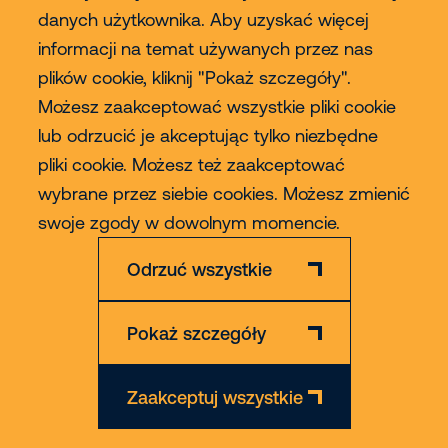
danych użytkownika. Aby uzyskać więcej
Usługi
informacji na temat używanych przez nas
plików cookie, kliknij "Pokaż szczegóły".
Sprzedaż
Możesz zaakceptować wszystkie pliki cookie
lub odrzucić je akceptując tylko niezbędne
Contact
pliki cookie. Możesz też zaakceptować
wybrane przez siebie cookies. Możesz zmienić
Więcej
swoje zgody w dowolnym momencie.
Odrzuć wszystkie
Pokaż szczegóły
Zastrzeżenie
Polityka Prywatności & Cookies
Zaakceptuj wszystkie
© 2026 Riwal - All rights reserved