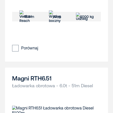
45.6 m
32 m
6000 kg
Porównaj
Magni RTH6.51
Ładowarka obrotowa - 6.0t - 51m Diesel