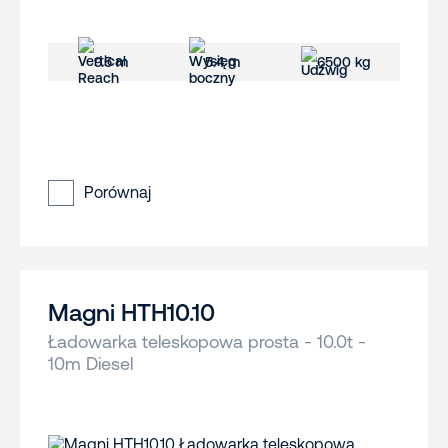
9.5 m
5.4 m
6500 kg
Porównaj
Magni HTH10.10
Ładowarka teleskopowa prosta - 10.0t -
10m Diesel