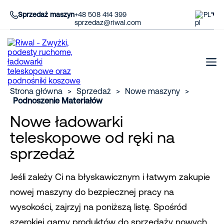
Sprzedaż maszyn
+48 508 414 399
PL
sprzedaz@riwal.com
Strona główna
>
Sprzedaż
>
Nowe maszyny
>
Podnoszenie Materiałów
Nowe ładowarki
teleskopowe od ręki na
sprzedaż
Jeśli zależy Ci na błyskawicznym i łatwym zakupie
nowej maszyny do bezpiecznej pracy na
wysokości, zajrzyj na poniższą listę. Spośród
szerokiej gamy produktów do sprzedaży nowych