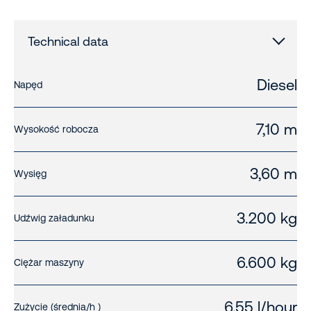
Technical data
Diesel
Napęd
7,10 m
Wysokość robocza
3,60 m
Wysięg
3.200 kg
Udźwig załadunku
6.600 kg
Ciężar maszyny
6.55 l/hour
Zużycie (średnia/h )