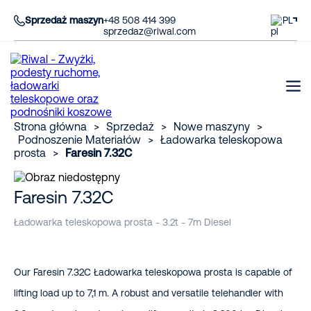
Sprzedaż maszyn
+48 508 414 399
PL
sprzedaz@riwal.com
Strona główna
>
Sprzedaż
>
Nowe maszyny
>
Podnoszenie Materiałów
>
Ładowarka teleskopowa
prosta
>
Faresin 7.32C
Faresin 7.32C
Ładowarka teleskopowa prosta - 3.2t - 7m Diesel
Our Faresin 7.32C Ładowarka teleskopowa prosta is capable of
lifting load up to 7,1 m. A robust and versatile telehandler with