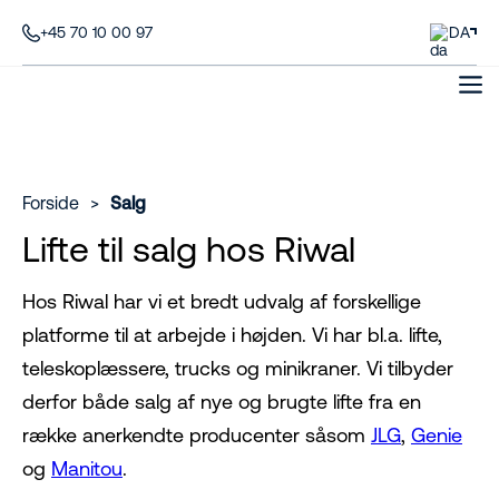
+45 70 10 00 97
DA
Forside
>
Salg
Lifte til salg hos Riwal
Hos Riwal har vi et bredt udvalg af forskellige
platforme til at arbejde i højden. Vi har bl.a. lifte,
teleskoplæssere, trucks og minikraner. Vi tilbyder
derfor både salg af nye og brugte lifte fra en
række anerkendte producenter såsom
JLG
,
Genie
og
Manitou
.